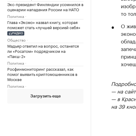
Экс-президент Финляндии усомнился в
изобр
сценарии нападения России на НАТО
то то
Политика
Глава «Эксмо» назвал книгу, которая
О жив
поможет стать «лучшей версией себя»
эконо
РАДИО
Общество
облад
Мадьяр ответил на вопрос, останется
запеч
ли «Росатом» подрядчиком на
принц
«Пакш-2»
хочеш
Политика
Росфинмониторинг рассказал, как
помог выявить криптомошенников в
Москве
Подробнос
Политика
— на сайт
Загрузить еще
— в Крас
на 39 кно