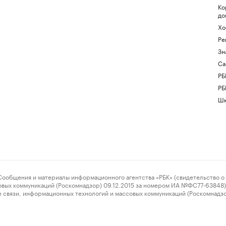
Ко
до
Хо
Ре
Зн
Са
РБ
РБ
Шк
ения и материалы информационного агентства «РБК» (свидетельство о 
овых коммуникаций (Роскомнадзор) 09.12.2015 за номером ИА №ФС77-63848) 
 связи, информационных технологий и массовых коммуникаций (Роскомнадз