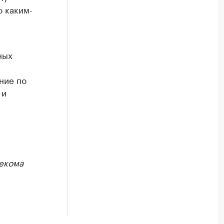
о каким-
ных
ние по
 и
екома