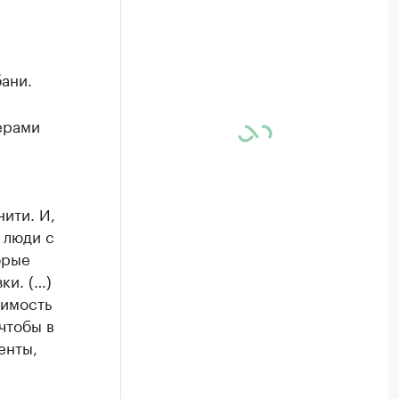
ани.
ерами
ити. И,
 люди с
орые
ки. (…)
жимость
чтобы в
енты,