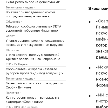
Китая резко вырос на фоне бума ИИ
Технологии и медиа
Эксклюзи
В Чехии при нападении с ножом
пострадали четыре человека
«Совр
Общество
Раньш
Telegraph сообщил о выплатах УЕФА
вероятной любовнице Инфантино
искус
Спорт
мифич
Ученые оценили риски от созданных с
котор
помощью ИИ искусственных вирусов
Общество
знако
«Ноев ковчег»: почему в восточной
раньш
Арктике эволюция шла непрерывно
РБК и УК Первая
«Иску
Сооснователь Wikipedia назвал ее
искус
рупором пропаганды под эгидой ЦРУ
нюанс
Технологии и медиа
Зеленский встретился с президентом
форма
Сербии Вучичем
Политика
«ИИ с
Как устроены приватные террасы в
инстр
квартирах «Серии плюс»
выбор
РБК и ПИК Серия плюс