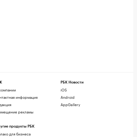
К
РБК Новости
компании
iOS
нтактная информация
Android
дакция
AppGallery
змещение рекламы
угие продукты РБК
лако для бизнеса