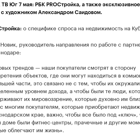
ТВ Юг 7 мая: РБК PROСтройка, а также эксклюзивное
 с художником Александром Саидовом.
о специфике спроса на недвижимость на Куб
тройка:
Новик, руководитель направления по работе с партн
снодаре:
овых трендов — наши покупатели смотрят в сторону
ретения объектов, где они могут находиться в комьюн
льшей части, это связано не с тем, чтобы их окружали
еленным уровнем дохода, а чтобы были те люди, кот
рживают их мировоззрение, которые духовно им близ
с многим покупателям, которые приобретают недви
снодарском крае, важно, чтобы все было под «ключ», 
 доме были фитнес-центры, прачечные и другие мом
ые облегчают им жизнь».