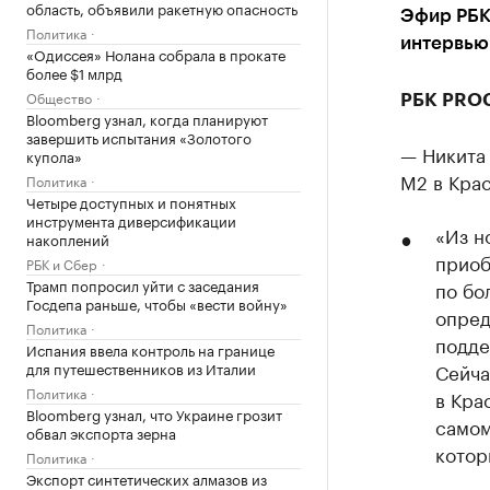
область, объявили ракетную опасность
Эфир РБК 
Политика
интервью
«Одиссея» Нолана собрала в прокате
более $1 млрд
Общество
РБК PROС
Bloomberg узнал, когда планируют
завершить испытания «Золотого
— Никита 
купола»
М2 в Кра
Политика
Четыре доступных и понятных
инструмента диверсификации
«Из н
накоплений
приоб
РБК и Сбер
Трамп попросил уйти с заседания
по бо
Госдепа раньше, чтобы «вести войну»
опред
Политика
подде
Испания ввела контроль на границе
для путешественников из Италии
Сейча
Политика
в Кра
Bloomberg узнал, что Украине грозит
самом
обвал экспорта зерна
котор
Политика
Экспорт синтетических алмазов из