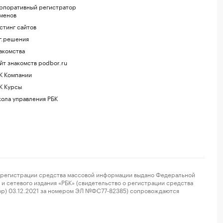
рпоративный регистратор
менов
стинг сайтов
г.решения
акомства
йт знакомств podbor.ru
К Компании
К Курсы
ола управления РБК
регистрации средства массовой информации выдано Федеральной
и сетевого издания «РБК» (свидетельство о регистрации средства
ор) 03.12.2021 за номером ЭЛ №ФС77-82385) сопровождаются