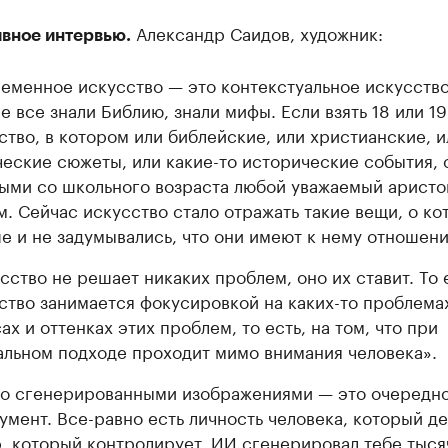
Александр Саидов, художник:
вное интервью.
еменное искусство — это контекстуальное искусство
е все знали Библию, знали мифы. Если взять 18 или 19
ство, в котором или библейские, или христианские, и
еские сюжеты, или какие-то исторические события, 
ыми со школьного возраста любой уважаемый аристо
м. Сейчас искусство стало отражать такие вещи, о ко
е и не задумывались, что они имеют к нему отношени
сство не решает никаких проблем, оно их ставит. То 
ство занимается фокусировкой на каких-то проблемах
ах и оттенках этих проблем, то есть, на том, что при
льном подходе проходит мимо внимания человека».
о сгенерированными изображениями — это очередн
умент. Все-равно есть личность человека, который де
, который контролирует. ИИ сгенерировал тебе тыся