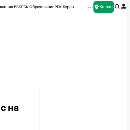
Кавказ
вления РБК
РБК Образование
РБК Курсы
рейтинги
Франшизы
Газета
Спецпроекты СПб
ты
с на