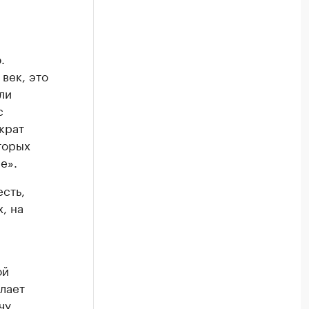
.
 век, это
ли
с
крат
торых
е».
есть,
, на
ой
лает
чу