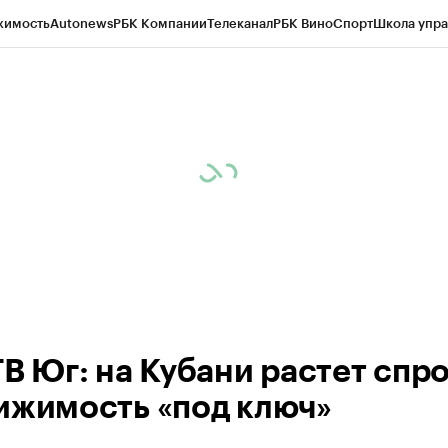
жимость
Autonews
РБК Компании
Телеканал
РБК Вино
Спорт
Школа упра
ипто
РБК Бизнес-среда
Дискуссионный клуб
Исследования
Кредитные 
Экономика
Бизнес
Технологии и медиа
Финансы
Рынок наличной валю
ТВ Юг: на Кубани растет спро
ижимость «под ключ»