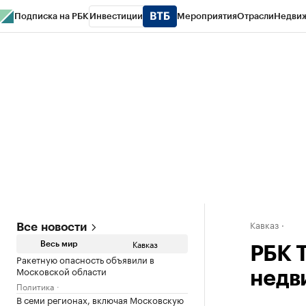
Подписка на РБК
Инвестиции
Мероприятия
Отрасли
Недви
РБК Life
Тренды
Визионеры
Национальные проекты
Город
Стиль
Кр
Конференции СПб
Спецпроекты
Проверка контрагентов
Политика
Кавказ
Все новости
Кавказ
Весь мир
РБК 
Ракетную опасность объявили в
Московской области
недв
Политика
В семи регионах, включая Московскую