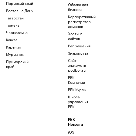
Пермский край
Облако для
бизнеса
Ростов-на-Дону
Корпоративный
Татарстан
регистратор
Тюмень
доменов
Черноземье
Хостинг
сайтов
Кавказ
Рег.решения
Карелия
Знакомства
Мурманск
Сайт
Приморский
знакомств
край
podbor.ru
РБК
Компании
РБК Курсы
Школа
управления
РБК
РБК
Новости
iOS