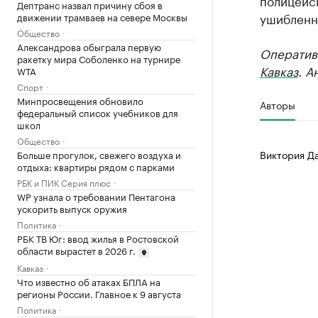
полицейс
Дептранс назвал причину сбоя в
ушибленны
движении трамваев на севере Москвы
Общество
Александрова обыграла первую
Оператив
ракетку мира Соболенко на турнире
Кавказ
. А
WTA
Спорт
Минпросвещения обновило
Авторы
федеральный список учебников для
школ
Общество
Виктория Д
Больше прогулок, свежего воздуха и
отдыха: квартиры рядом с парками
РБК и ПИК Серия плюс
WP узнала о требовании Пентагона
ускорить выпуск оружия
Политика
РБК ТВ Юг: ввод жилья в Ростовской
области вырастет в 2026 г.
Кавказ
Что известно об атаках БПЛА на
регионы России. Главное к 9 августа
Политика