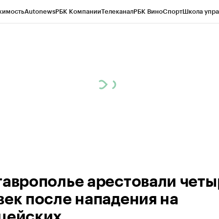
жимость
Autonews
РБК Компании
Телеканал
РБК Вино
Спорт
Школа упра
ипто
РБК Бизнес-среда
Дискуссионный клуб
Исследования
Кредитные 
Экономика
Бизнес
Технологии и медиа
Финансы
Рынок наличной валю
таврополье арестовали четы
век после нападения на
цейских