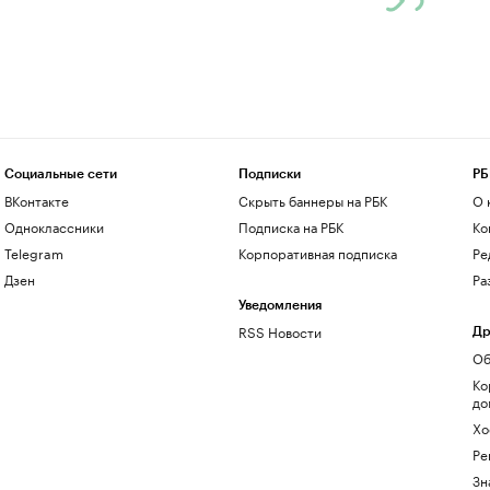
Социальные сети
Подписки
РБ
ВКонтакте
Скрыть баннеры на РБК
О 
Одноклассники
Подписка на РБК
Ко
Telegram
Корпоративная подписка
Ре
Дзен
Ра
Уведомления
RSS Новости
Др
Об
Ко
до
Хо
Ре
Зн