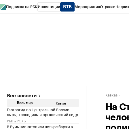
Подписка на РБК
Инвестиции
Мероприятия
Отрасли
Недви
РБК Life
Тренды
Визионеры
Национальные проекты
Город
Стиль
Кр
Конференции СПб
Спецпроекты
Проверка контрагентов
Политика
Кавказ
Все новости
Кавказ
Весь мир
На С
Гастрогид по Центральной России:
сыры, крокодилы и органический сидр
чело
РБК и РСХБ
В Румынии затопили четыре баржи в
поли