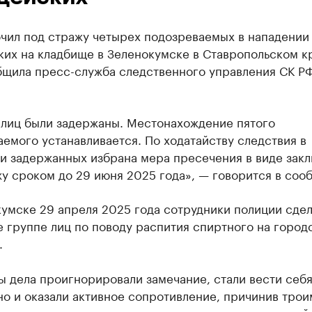
чил под стражу четырех подозреваемых в нападении
ких на кладбище в Зеленокумске в Ставропольском к
бщила пресс-служба следственного управления СК Р
 лиц были задержаны. Местонахождение пятого
емого устанавливается. По ходатайству следствия в
и задержанных избрана мера пресечения в виде зак
у сроком до 29 июня 2025 года», — говорится в соо
умске 29 апреля 2025 года сотрудники полиции сде
 группе лиц по поводу распития спиртного на город
.
 дела проигнорировали замечание, стали вести себ
о и оказали активное сопротивление, причинив трои