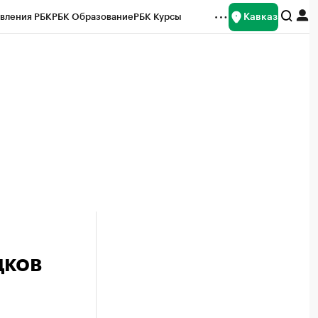
Кавказ
вления РБК
РБК Образование
РБК Курсы
рейтинги
Франшизы
Газета
Спецпроекты СПб
ты
дков