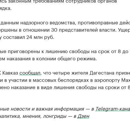
ись законным требованиям сотрудников органов
ядка.
о данным надзорного ведомства, противоправные дей
ершены в отношении 30 представителей власти. Уще
 составил 24 млн руб.
е приговорены к лишению свободы на срок от 8 до 
ем наказания в колонии общего режима.
К Кавказ
сообщал
, что четыре жителя Дагестана приз
 в участии в массовых беспорядках в аэропорту Ма
ено наказание в виде лишения свободы на сроки от 8
ные новости и важная информация — в
Telegram-кана
налитика, мнения, лонгриды — в
Дзен