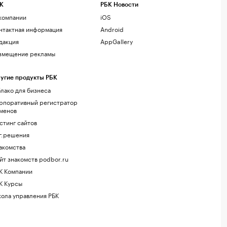
К
РБК Новости
компании
iOS
нтактная информация
Android
дакция
AppGallery
змещение рекламы
угие продукты РБК
лако для бизнеса
рпоративный регистратор
менов
стинг сайтов
г.решения
акомства
йт знакомств podbor.ru
К Компании
К Курсы
ола управления РБК