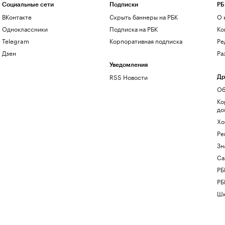
Социальные сети
Подписки
РБ
ВКонтакте
Скрыть баннеры на РБК
О 
Одноклассники
Подписка на РБК
Ко
Telegram
Корпоративная подписка
Ре
Дзен
Ра
Уведомления
RSS Новости
Др
Об
Ко
до
Хо
Ре
Зн
Са
РБ
РБ
Шк