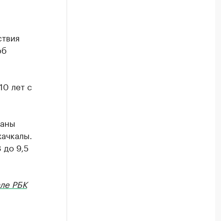
ствия
рб
10 лет с
наны
хачкалы.
 до 9,5
ле РБК