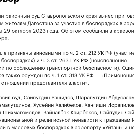
ий районный суд Ставропольского края вынес пригов
 жителям Дагестана за участие в беспорядках в аэр
 29 октября 2023 года. Об этом сообщили в краевой
уре.
е признаны виновными по ч. 2 ст. 212 УК РФ (участие
беспорядках) и ч. 3 ст. 263.1 УК РФ (неисполнение
ий по соблюдению транспортной безопасности). Один
в также осужден по ч. 1 ст. 318 УК РФ — «Применени
 отношении представителя власти».
овил суд, Сайпутдин Рашидов, Шарапутдин Абдусалам
амалутдинов, Хусейин Халибеков, Хангиши Исрапилов
и Шихмагомедов, Зайналбек Каирбеков, Сайпудин Са
национальной и религиозной ненависти к гражданам 
ли в массовых беспорядках в аэропорту «Уйташ» и н