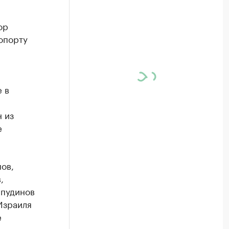
ор
опорту
 в
 из
е
ов,
,
йпудинов
Израиля
е