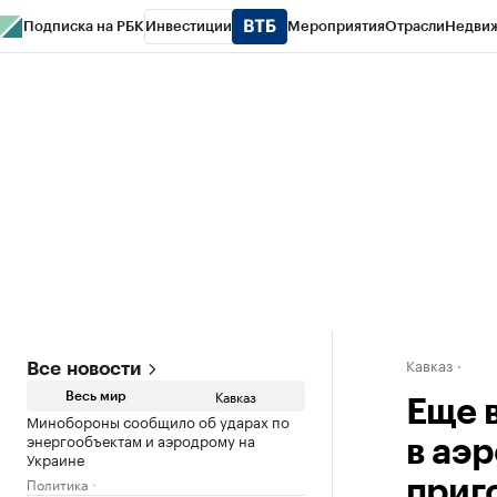
Подписка на РБК
Инвестиции
Мероприятия
Отрасли
Недви
РБК Life
Тренды
Визионеры
Национальные проекты
Город
Стиль
Кр
Конференции СПб
Спецпроекты
Проверка контрагентов
Политика
Кавказ
Все новости
Кавказ
Весь мир
Еще 
Минобороны сообщило об ударах по
энергообъектам и аэродрому на
в аэ
Украине
Политика
приг