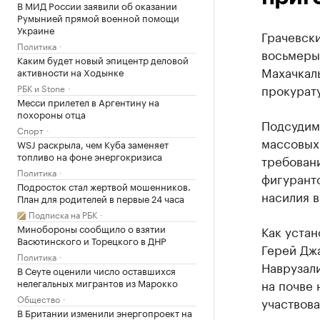
В МИД России заявили об оказании
Румынией прямой военной помощи
Украине
Грачевск
Политика
восьмерым
Каким будет новый эпицентр деловой
Махачкалы
активности на Ходынке
прокурат
РБК и Stone
Месси прилетел в Аргентину на
похороны отца
Подсудимы
Спорт
массовых 
WSJ раскрыла, чем Куба заменяет
топливо на фоне энергокризиса
требован
Политика
фигуранто
Подросток стал жертвой мошенников.
насилия в
План для родителей в первые 24 часа
Подписка на РБК
Минобороны сообщило о взятии
Как устан
Васютинского и Торецкого в ДНР
Герей Дж
Политика
Наврузал
В Сеуте оценили число оставшихся
нелегальных мигрантов из Марокко
на почве 
Общество
участвова
В Британии изменили энергопроект на