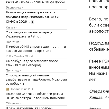
подчинял
£430 млн из-за «могилы» эльфа Добби
правопор
Экономика
Новые лица южного рынка: кто
Всего, п
покупает недвижимость в ЮФО и
СКФО в 2026 г.
были сов
Кавказ
аэропорту
Финляндия отказалась передать
Украине ракеты Patriot
Политика
Подсудимы
11 мифов об ИИ в промышленности — и
отбывани
как все устроено на практике
РБК и Yandex Cloud
Ранее РБ
СК возбудил дело о теракте после
атаки ВСУ на Белгород
виновными
Политика
Им назнач
С прокрастинацией меньше
лет.
зарабатывают и чаще болеют. Можно ли
ее победить
Подписка на РБК
Оператив
На западе Словакии объявили режим
Кавказ
. А
ЧС из-за пожара на военном полигоне
Общество
В разные корзины: как сберечь
Авторы