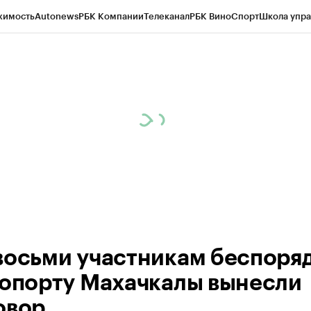
жимость
Autonews
РБК Компании
Телеканал
РБК Вино
Спорт
Школа упра
ипто
РБК Бизнес-среда
Дискуссионный клуб
Исследования
Кредитные 
Экономика
Бизнес
Технологии и медиа
Финансы
Рынок наличной валю
восьми участникам беспоря
ропорту Махачкалы вынесли
овор