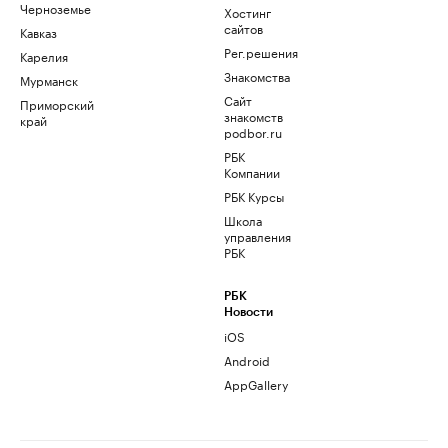
Черноземье
Хостинг
сайтов
Кавказ
Рег.решения
Карелия
Знакомства
Мурманск
Сайт
Приморский
знакомств
край
podbor.ru
РБК
Компании
РБК Курсы
Школа
управления
РБК
РБК
Новости
iOS
Android
AppGallery