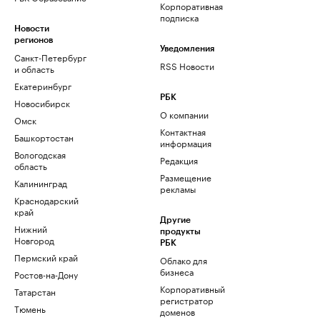
Корпоративная
подписка
Новости
регионов
Уведомления
Санкт-Петербург
RSS Новости
и область
Екатеринбург
РБК
Новосибирск
О компании
Омск
Контактная
Башкортостан
информация
Вологодская
Редакция
область
Размещение
Калининград
рекламы
Краснодарский
край
Другие
Нижний
продукты
Новгород
РБК
Пермский край
Облако для
бизнеса
Ростов-на-Дону
Корпоративный
Татарстан
регистратор
Тюмень
доменов