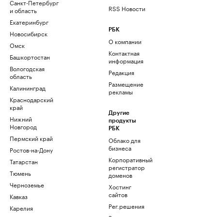
Санкт-Петербург
RSS Новости
и область
Екатеринбург
РБК
Новосибирск
О компании
Омск
Контактная
Башкортостан
информация
Вологодская
Редакция
область
Размещение
Калининград
рекламы
Краснодарский
край
Другие
Нижний
продукты
Новгород
РБК
Пермский край
Облако для
бизнеса
Ростов-на-Дону
Корпоративный
Татарстан
регистратор
Тюмень
доменов
Черноземье
Хостинг
сайтов
Кавказ
Рег.решения
Карелия