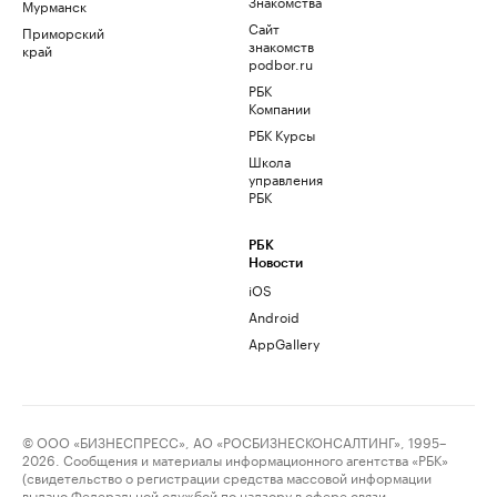
Знакомства
Мурманск
Сайт
Приморский
знакомств
край
podbor.ru
РБК
Компании
РБК Курсы
Школа
управления
РБК
РБК
Новости
iOS
Android
AppGallery
© ООО «БИЗНЕСПРЕСС», АО «РОСБИЗНЕСКОНСАЛТИНГ», 1995–
2026. Сообщения и материалы информационного агентства «РБК»
(свидетельство о регистрации средства массовой информации
выдано Федеральной службой по надзору в сфере связи,