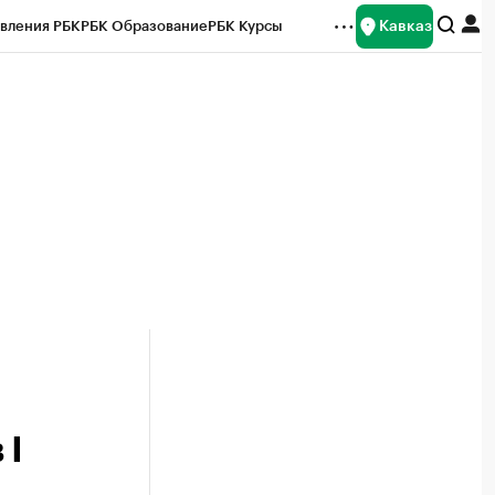
Кавказ
вления РБК
РБК Образование
РБК Курсы
рейтинги
Франшизы
Газета
Спецпроекты СПб
ты
 I