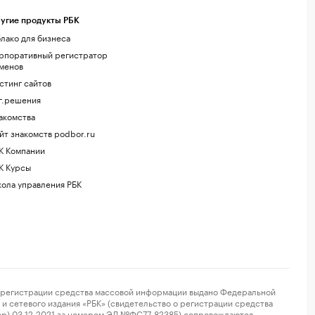
угие продукты РБК
лако для бизнеса
рпоративный регистратор
менов
стинг сайтов
г.решения
акомства
йт знакомств podbor.ru
К Компании
К Курсы
ола управления РБК
регистрации средства массовой информации выдано Федеральной
и сетевого издания «РБК» (свидетельство о регистрации средства
ор) 03.12.2021 за номером ЭЛ №ФС77-82385) сопровождаются