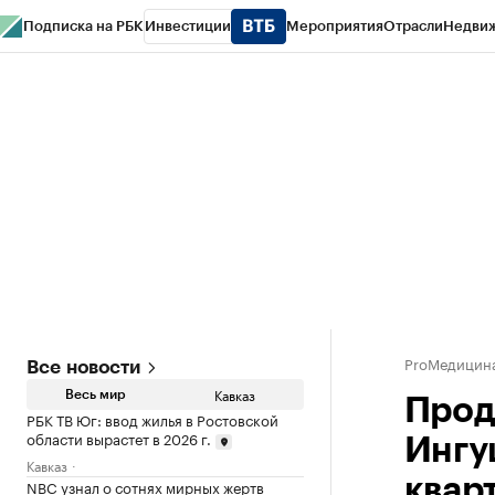
Подписка на РБК
Инвестиции
Мероприятия
Отрасли
Недви
РБК Life
Тренды
Визионеры
Национальные проекты
Город
Стиль
Кр
Конференции СПб
Спецпроекты
Проверка контрагентов
Политика
ProМедицин
Все новости
Кавказ
Весь мир
Прод
РБК ТВ Юг: ввод жилья в Ростовской
области вырастет в 2026 г.
Ингу
Кавказ
квар
NBC узнал о сотнях мирных жертв