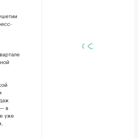
гушетии
ресс-
квартале
мной
кой
и
одаж
— в
е уже
.