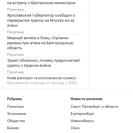
на встречу с британским министром
Политика
Ярославский губернатор сообщил о
перекрытии трассы на Москву из-за
атаки
Политика
Мирный житель и боец «Орлана»
ранены при атаке на Белгородскую
область
Политика
Трамп объяснил, почему предпочитает
сделку с Ираном войне
Политика
Киев раскрыл «колоссальную сумму»
бюджетной помощи от Запада с 2022
года
Политика
Рубрики
Новости регионов
Загрузить еще
Политика
Санкт-Петербург и область
Экономика
Екатеринбург
Общество
Новосибирск
Бизнес
Омск