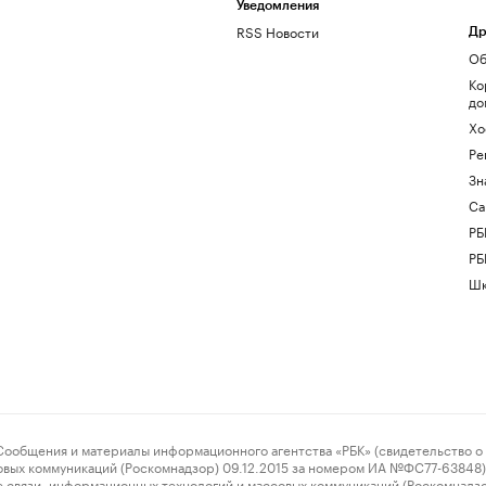
Уведомления
RSS Новости
Др
Об
Ко
до
Хо
Ре
Зн
Са
РБ
РБ
Шк
ения и материалы информационного агентства «РБК» (свидетельство о 
овых коммуникаций (Роскомнадзор) 09.12.2015 за номером ИА №ФС77-63848) 
 связи, информационных технологий и массовых коммуникаций (Роскомнадз