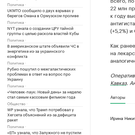
Всего, по
Политика
22 млн п
UKMTO сообщило о двух взрывах у
к году вы
берегов Омана в Ормузском проливе
антигиста
Политика
NYT узнала о создании ЦРУ тайной
(+5,2%) и
группы с целью раскола властей Кубы
Политика
Как ране
В американском штате объявили ЧС в
энергетике из-за украинского
на лекарс
конфликта
аналогич
Политика
Рубио пошутил о межгалактических
проблемах в ответ на вопрос про
Оператив
Украину
Кавказ
. А
Политика
«Человек-паук: Новый день» за неделю
стал самым кассовым фильмом года
Авторы
Общество
WP узнала, что Трамп потребовал у
Хегсета объяснений из-за дефицита
Ирина Ники
ракет
Политика
«ЕП» узнала, что Залужного не пустили