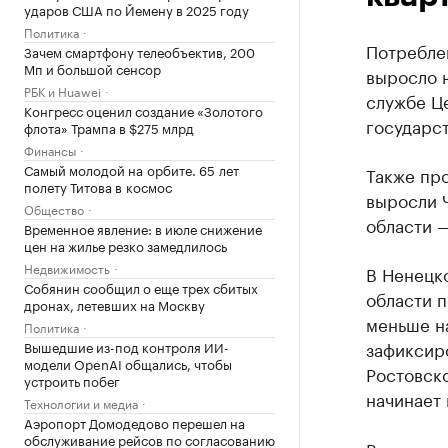
ударов США по Йемену в 2025 году
Политика
Потреблен
Зачем смартфону телеобъектив, 200
Мп и большой сенсор
выросло н
РБК и Huawei
службе Ц
Конгресс оценил создание «Золотого
государс
флота» Трампа в $275 млрд
Финансы
Самый молодой на орбите. 65 лет
Также про
полету Титова в космос
выросли 
Общество
области —
Временное явление: в июле снижение
цен на жилье резко замедлилось
Недвижимость
В Ненецк
Собянин сообщил о еще трех сбитых
области п
дронах, летевших на Москву
меньше на
Политика
зафиксиро
Вышедшие из-под контроля ИИ-
модели OpenAI общались, чтобы
Ростовско
устроить побег
начинает 
Технологии и медиа
Аэропорт Домодедово перешел на
обслуживание рейсов по согласованию