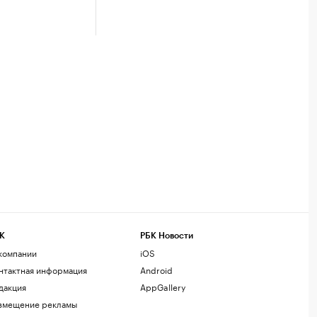
К
РБК Новости
компании
iOS
нтактная информация
Android
дакция
AppGallery
змещение рекламы