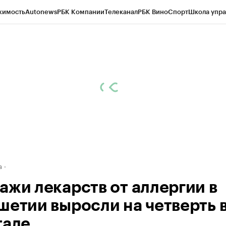
жимость
Autonews
РБК Компании
Телеканал
РБК Вино
Спорт
Школа упра
ипто
РБК Бизнес-среда
Дискуссионный клуб
Исследования
Кредитные 
Экономика
Бизнес
Технологии и медиа
Финансы
Рынок наличной валю
а
ажи лекарств от аллергии в
шетии выросли на четверть в
тале