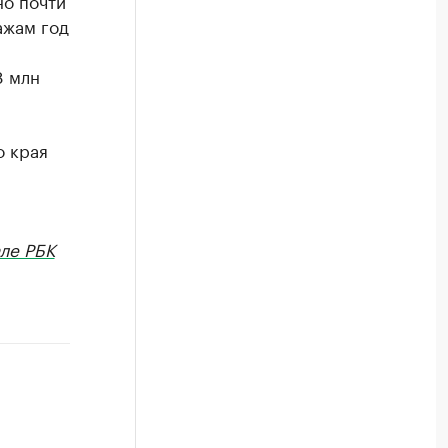
но почти
ажам год
8 млн
о края
ле РБК