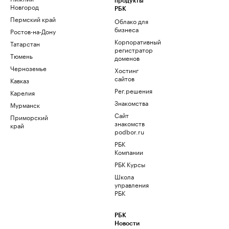
продукты
Новгород
РБК
Пермский край
Облако для
бизнеса
Ростов-на-Дону
Корпоративный
Татарстан
регистратор
Тюмень
доменов
Черноземье
Хостинг
сайтов
Кавказ
Рег.решения
Карелия
Знакомства
Мурманск
Сайт
Приморский
знакомств
край
podbor.ru
РБК
Компании
РБК Курсы
Школа
управления
РБК
РБК
Новости