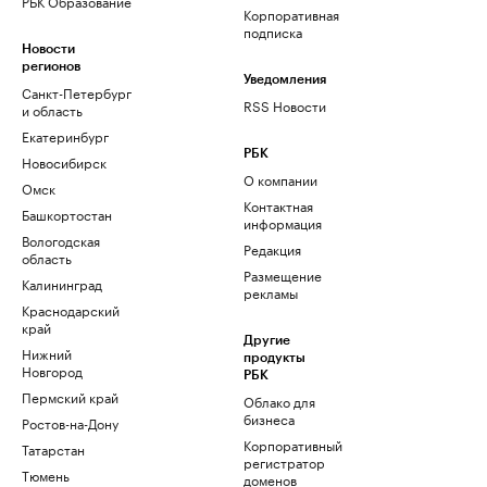
РБК Образование
Корпоративная
подписка
Новости
регионов
Уведомления
Санкт-Петербург
RSS Новости
и область
Екатеринбург
РБК
Новосибирск
О компании
Омск
Контактная
Башкортостан
информация
Вологодская
Редакция
область
Размещение
Калининград
рекламы
Краснодарский
край
Другие
Нижний
продукты
Новгород
РБК
Пермский край
Облако для
бизнеса
Ростов-на-Дону
Корпоративный
Татарстан
регистратор
Тюмень
доменов