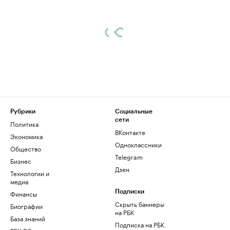
Рубрики
Социальные
сети
Политика
ВКонтакте
Экономика
Одноклассники
Общество
Telegram
Бизнес
Дзен
Технологии и
медиа
Финансы
Подписки
Скрыть баннеры
Биографии
на РБК
База знаний
Подписка на РБК