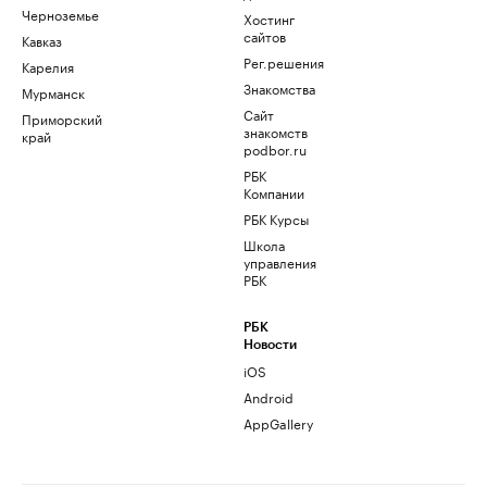
Черноземье
Хостинг
сайтов
Кавказ
Рег.решения
Карелия
Знакомства
Мурманск
Сайт
Приморский
знакомств
край
podbor.ru
РБК
Компании
РБК Курсы
Школа
управления
РБК
РБК
Новости
iOS
Android
AppGallery