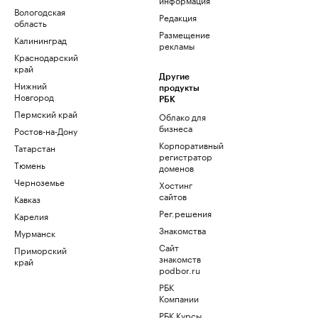
Вологодская
Редакция
область
Размещение
Калининград
рекламы
Краснодарский
край
Другие
Нижний
продукты
Новгород
РБК
Пермский край
Облако для
бизнеса
Ростов-на-Дону
Корпоративный
Татарстан
регистратор
Тюмень
доменов
Черноземье
Хостинг
сайтов
Кавказ
Рег.решения
Карелия
Знакомства
Мурманск
Сайт
Приморский
знакомств
край
podbor.ru
РБК
Компании
РБК Курсы