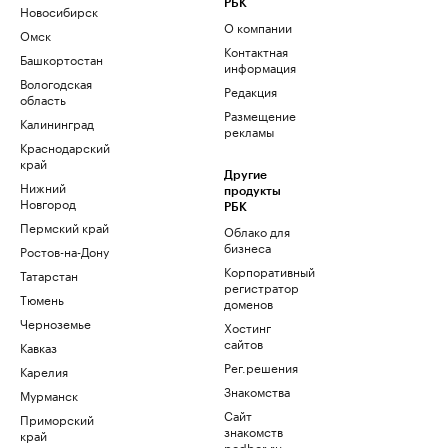
РБК
Новосибирск
О компании
Омск
Контактная
Башкортостан
информация
Вологодская
Редакция
область
Размещение
Калининград
рекламы
Краснодарский
край
Другие
Нижний
продукты
Новгород
РБК
Пермский край
Облако для
бизнеса
Ростов-на-Дону
Корпоративный
Татарстан
регистратор
Тюмень
доменов
Черноземье
Хостинг
сайтов
Кавказ
Рег.решения
Карелия
Знакомства
Мурманск
Сайт
Приморский
знакомств
край
podbor.ru