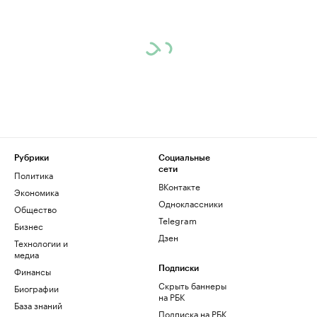
Рубрики
Социальные
сети
Политика
ВКонтакте
Экономика
Одноклассники
Общество
Telegram
Бизнес
Дзен
Технологии и
медиа
Финансы
Подписки
Скрыть баннеры
Биографии
на РБК
База знаний
Подписка на РБК