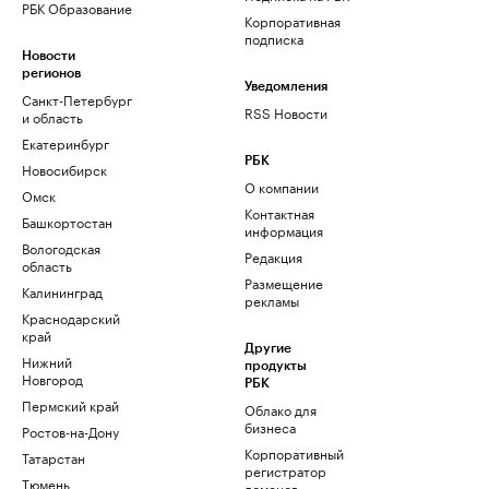
РБК Образование
Корпоративная
подписка
Новости
регионов
Уведомления
Санкт-Петербург
RSS Новости
и область
Екатеринбург
РБК
Новосибирск
О компании
Омск
Контактная
Башкортостан
информация
Вологодская
Редакция
область
Размещение
Калининград
рекламы
Краснодарский
край
Другие
Нижний
продукты
Новгород
РБК
Пермский край
Облако для
бизнеса
Ростов-на-Дону
Корпоративный
Татарстан
регистратор
Тюмень
доменов