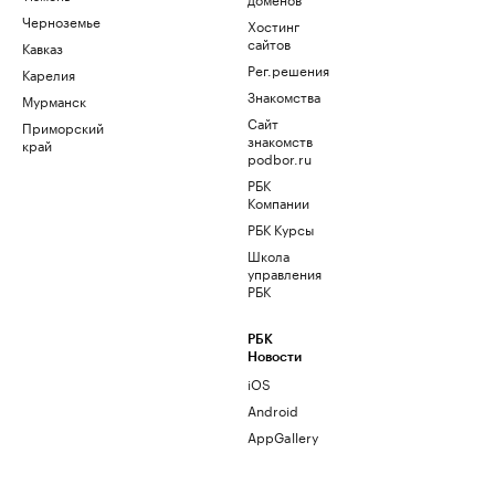
Черноземье
Хостинг
сайтов
Кавказ
Рег.решения
Карелия
Знакомства
Мурманск
Сайт
Приморский
знакомств
край
podbor.ru
РБК
Компании
РБК Курсы
Школа
управления
РБК
РБК
Новости
iOS
Android
AppGallery