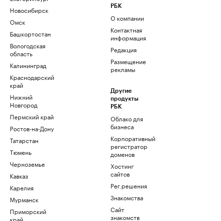
РБК
Новосибирск
О компании
Омск
Контактная
Башкортостан
информация
Вологодская
Редакция
область
Размещение
Калининград
рекламы
Краснодарский
край
Другие
Нижний
продукты
Новгород
РБК
Пермский край
Облако для
бизнеса
Ростов-на-Дону
Корпоративный
Татарстан
регистратор
Тюмень
доменов
Черноземье
Хостинг
сайтов
Кавказ
Рег.решения
Карелия
Знакомства
Мурманск
Сайт
Приморский
знакомств
край