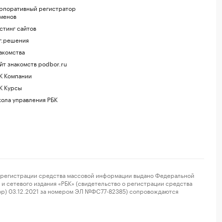
рпоративный регистратор
менов
стинг сайтов
г.решения
акомства
йт знакомств podbor.ru
К Компании
К Курсы
ола управления РБК
регистрации средства массовой информации выдано Федеральной
и сетевого издания «РБК» (свидетельство о регистрации средства
ор) 03.12.2021 за номером ЭЛ №ФС77-82385) сопровождаются