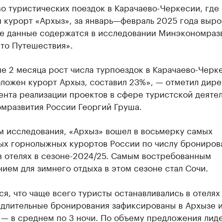
о туристических поездок в Карачаево-Черкесии, где
 курорт «Архыз», за январь—февраль 2025 года выро
ие данные содержатся в исследовании Минэкономраз
то Путешествия».
е 2 месяца рост числа турпоездок в Карачаево-Черк
ложен курорт Архыз, составил 23%», — отметил дире
ента реализации проектов в сфере туристской деяте
мразвития России Георгий Груша.
м исследования, «Архыз» вошел в восьмерку самых
ых горнолыжных курортов России по числу брониров
в отелях в сезоне-2024/25. Самым востребованным
ием для зимнего отдыха в этом сезоне стал Сочи.
я, что чаще всего туристы останавливались в отелях 
 длительные бронирования зафиксированы в Архызе 
 — в среднем по 3 ночи. По объему предложения лид