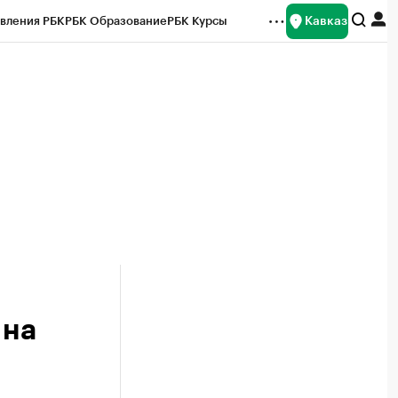
Кавказ
вления РБК
РБК Образование
РБК Курсы
рейтинги
Франшизы
Газета
Спецпроекты СПб
ты
 на