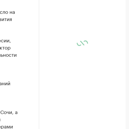
сло на
вития
есии,
ктор
льности
аний
Сочи, а
и
ерами