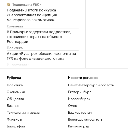
Подписка на РБК
Подведены итоги конкурса
«Перспективная концепция
маневрового локомотива»
Компании
В Приморье задержали подростков,
готовивших теракт на объекте
Росгвардии
Политика
Акции «Русагро» обвалились почти на
17% на фоне дивидендного гэпа
Инвестиции
Более половины компаний при
ремонте офисов превышают
Рубрики
Новости регионов
изначальный бюджет
Политика
Санкт-Петербург и область
Недвижимость
Экономика
Екатеринбург
Загрузить еще
Общество
Новосибирск
Бизнес
Омск
Технологии и медиа
Башкортостан
Финансы
Вологодская область
Биографии
Калининград