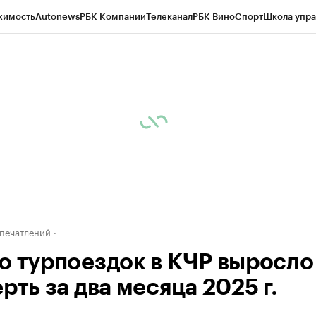
жимость
Autonews
РБК Компании
Телеканал
РБК Вино
Спорт
Школа упра
ипто
РБК Бизнес-среда
Дискуссионный клуб
Исследования
Кредитные 
Экономика
Бизнес
Технологии и медиа
Финансы
Рынок наличной валю
печатлений
о турпоездок в КЧР выросло
рть за два месяца 2025 г.