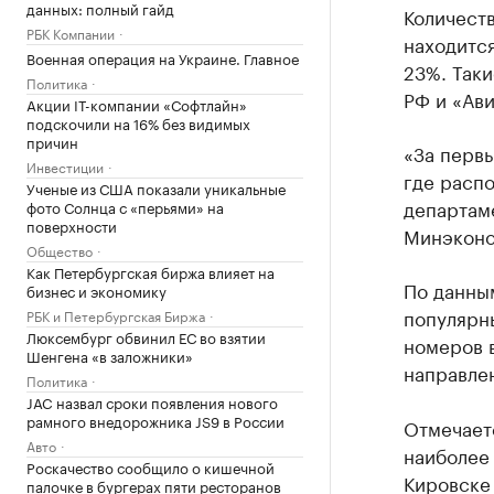
данных: полный гайд
Количеств
РБК Компании
находится
Военная операция на Украине. Главное
23%. Так
Политика
РФ и «Ави
Акции IT-компании «Софтлайн»
подскочили на 16% без видимых
причин
«За первы
Инвестиции
где распо
Ученые из США показали уникальные
департам
фото Солнца с «перьями» на
поверхности
Минэконо
Общество
Как Петербургская биржа влияет на
По данны
бизнес и экономику
популярн
РБК и Петербургская Биржа
Люксембург обвинил ЕС во взятии
номеров 
Шенгена «в заложники»
направлен
Политика
JAC назвал сроки появления нового
рамного внедорожника JS9 в России
Отмечаетс
Авто
наиболее
Роскачество сообщило о кишечной
Кировске
палочке в бургерах пяти ресторанов