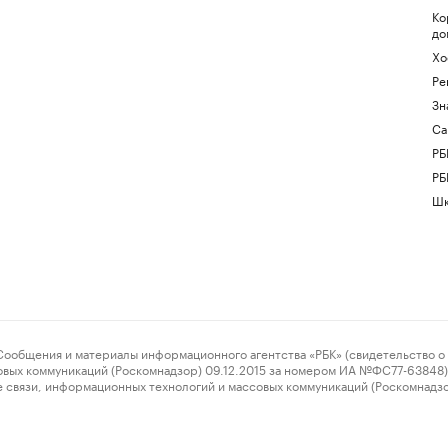
Ко
до
Хо
Ре
Зн
Са
РБ
РБ
Шк
ения и материалы информационного агентства «РБК» (свидетельство о 
овых коммуникаций (Роскомнадзор) 09.12.2015 за номером ИА №ФС77-63848) 
 связи, информационных технологий и массовых коммуникаций (Роскомнадз