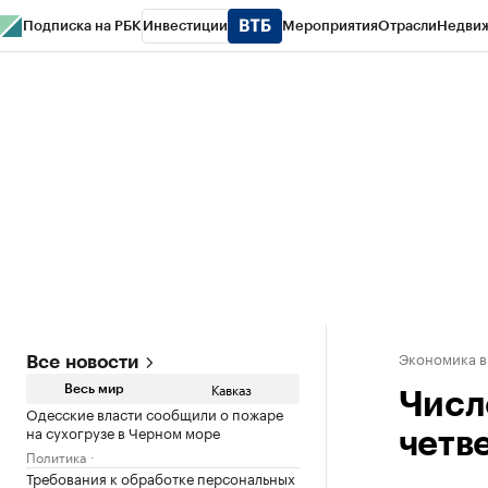
Подписка на РБК
Инвестиции
Мероприятия
Отрасли
Недви
РБК Life
Тренды
Визионеры
Национальные проекты
Город
Стиль
Кр
Конференции СПб
Спецпроекты
Проверка контрагентов
Политика
Экономика в
Все новости
Кавказ
Весь мир
Числ
Одесские власти сообщили о пожаре
на сухогрузе в Черном море
четве
Политика
Требования к обработке персональных