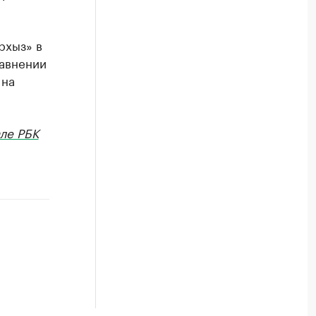
рхыз» в
равнении
 на
ле РБК