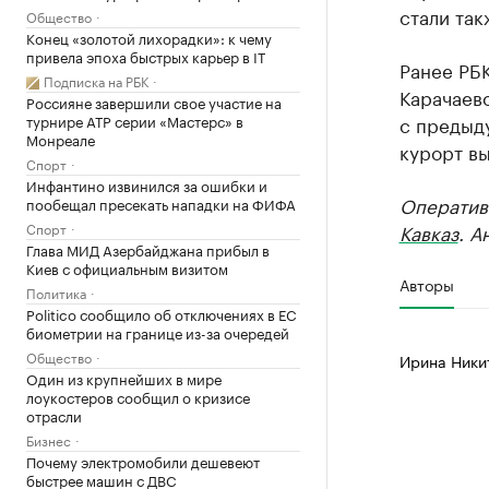
стали так
Общество
Конец «золотой лихорадки»: к чему
привела эпоха быстрых карьер в IT
Ранее РБК
Подписка на РБК
Карачаев
Россияне завершили свое участие на
турнире ATP серии «Мастерс» в
с предыд
Монреале
курорт вы
Спорт
Инфантино извинился за ошибки и
Оператив
пообещал пресекать нападки на ФИФА
Спорт
Кавказ
. А
Глава МИД Азербайджана прибыл в
Киев с официальным визитом
Авторы
Политика
Politico сообщило об отключениях в ЕС
биометрии на границе из-за очередей
Общество
Ирина Ники
Один из крупнейших в мире
лоукостеров сообщил о кризисе
отрасли
Бизнес
Почему электромобили дешевеют
быстрее машин с ДВС