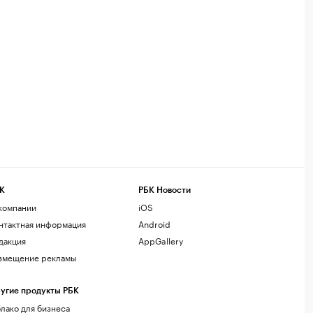
К
РБК Новости
компании
iOS
нтактная информация
Android
дакция
AppGallery
змещение рекламы
угие продукты РБК
лако для бизнеса