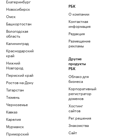
Екатеринбург
РБК
Новосибирск
О компании
Омск
Контактная
Башкортостан
информация
Вологодская
Редакция
область
Размещение
Калининград
рекламы
Краснодарский
край
Другие
Нижний
продукты
Новгород
РБК
Пермский край
Облако для
бизнеса
Ростов-на-Дону
Корпоративный
Татарстан
регистратор
Тюмень
доменов
Черноземье
Хостинг
сайтов
Кавказ
Рег.решения
Карелия
Знакомства
Мурманск
Сайт
Приморский