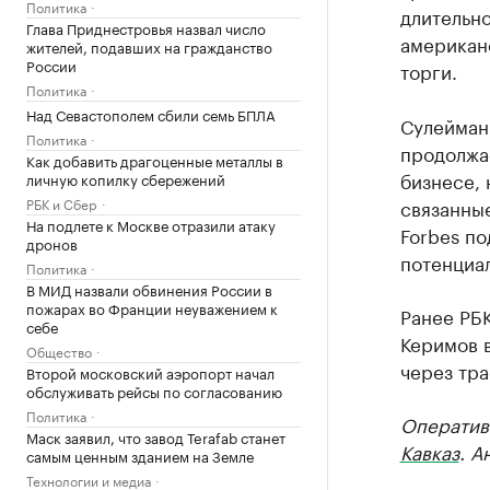
Политика
длительно
Глава Приднестровья назвал число
американ
жителей, подавших на гражданство
России
торги.
Политика
Над Севастополем сбили семь БПЛА
Сулейман 
Политика
продолжае
Как добавить драгоценные металлы в
бизнесе,
личную копилку сбережений
РБК и Сбер
связанные
На подлете к Москве отразили атаку
Forbes п
дронов
потенциал
Политика
В МИД назвали обвинения России в
пожарах во Франции неуважением к
Ранее РБ
себе
Керимов 
Общество
через тра
Второй московский аэропорт начал
обслуживать рейсы по согласованию
Политика
Оператив
Маск заявил, что завод Terafab станет
Кавказ
. А
самым ценным зданием на Земле
Технологии и медиа