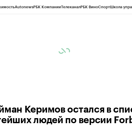
жимость
Autonews
РБК Компании
Телеканал
РБК Вино
Спорт
Школа упра
ипто
РБК Бизнес-среда
Дискуссионный клуб
Исследования
Кредитные 
Экономика
Бизнес
Технологии и медиа
Финансы
Рынок наличной валю
йман Керимов остался в спи
тейших людей по версии For