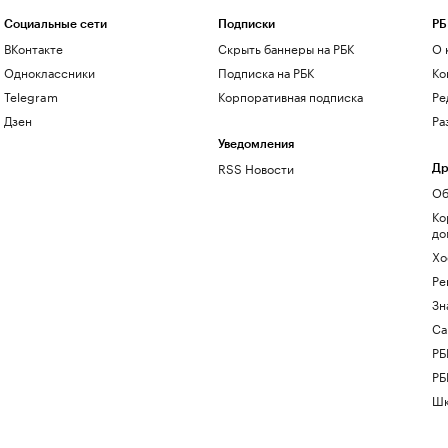
Социальные сети
Подписки
РБ
ВКонтакте
Скрыть баннеры на РБК
О 
Одноклассники
Подписка на РБК
Ко
Telegram
Корпоративная подписка
Ре
Дзен
Ра
Уведомления
RSS Новости
Др
Об
Ко
до
Хо
Ре
Зн
Са
РБ
РБ
Шк