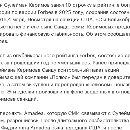
н Сулейман Керимов занял 10 строчку в рейтинге бо
сии по версии Forbes в 2025 году, сохранив состоян
16,4 млрд. Несмотря на санкции США, ЕС и Великоб
ые на него и его сына Саида, семья Керимовых прод
ировать финансовую стабильность. Об этом сообщает
bes.
ет из опубликованного рейтинга Forbes, состояние с
х за прошедший год не уменьшилось. Ранее принад
еймана Керимова Саиду контрольный пакет акций
бывающей компании «Полюс» был передан в доверит
ие, а затем выкуплен и перепродан «Полюсом» неназ
лю. Эти сделки произошли на фоне введенных в отно
римова санкций.
уперъяхты Amadea, которую СМИ связывают с Сулей
м, разрешилась. После длительного разбирательства
а Фиджи яхта Amadea была передана США, и после