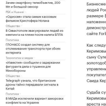
Зачем смартфону телеобъектив, 200
Бизнесме
Мп и большой сенсор
людей Рос
РБК и Huawei
размере $
«Одиссея» стала самым кассовым
фильмом Кристофера Нолана
наложенн
Общество
демонстр
В Севастополе эвакуировали людей из
сайте For
кемпинга на пляже после налета БПЛА
Политика
Как следу
ГЛОНАСС создал систему для
отслеживания транспорта при сбоях
Керимовы
интернета
сыну Сул
Технологии и медиа
золотодо
«Известия» сообщили о задержании
фигуранта дела о тушенке для
управлен
Минобороны
покупате
Общество
Саида Ке
Telegraph узнала, что британские
дроны тайно передавали сигналы в
Китай
Судьба с
Политика
Керимовы
В МИДе исключили вариант заморозки
конфликта на Украине
ареста н