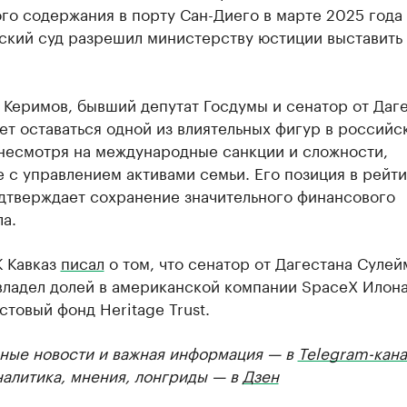
го содержания в порту Сан-Диего в марте 2025 года
ский суд разрешил министерству юстиции выставить 
Керимов, бывший депутат Госдумы и сенатор от Даге
т оставаться одной из влиятельных фигур в российс
 несмотря на международные санкции и сложности,
 с управлением активами семьи. Его позиция в рейт
одтверждает сохранение значительного финансового
а.
К Кавказ
писал
о том, что сенатор от Дагестана Сулей
владел долей в американской компании SpaceX Илон
стовый фонд Heritage Trust.
ные новости и важная информация — в
Telegram-кана
налитика, мнения, лонгриды — в
Дзен