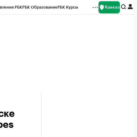
Кавказ
вления РБК
РБК Образование
РБК Курсы
рейтинги
Франшизы
Газета
Спецпроекты СПб
ты
ске
bes