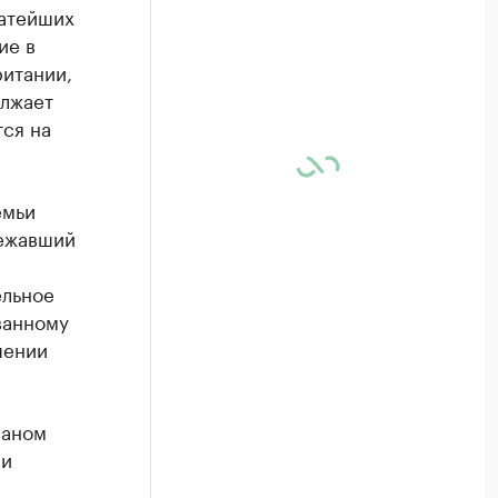
гатейших
ие в
ритании,
олжает
ся на
емьи
лежавший
ельное
ванному
шении
маном
 и