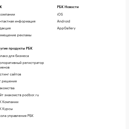
К
РБК Новости
компании
iOS
нтактная информация
Android
дакция
AppGallery
змещение рекламы
угие продукты РБК
лако для бизнеса
рпоративный регистратор
менов
стинг сайтов
г.решения
акомства
йт знакомств podbor.ru
К Компании
К Курсы
ола управления РБК