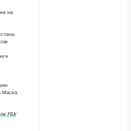
ее на
стана,
ком
инге
ман
а Маска
ле РБК