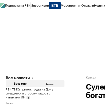
Подписка на РБК
Инвестиции
Мероприятия
Отрасли
Недви
РБК Life
Тренды
Визионеры
Национальные проекты
Город
Стиль
Кр
Конференции СПб
Спецпроекты
Проверка контрагентов
Политика
Кавказ
Все новости
Кавказ
Весь мир
Суле
РБК ТВ Юг: рынок труда на Дону
смещается в сторону кадров с
бога
навыками ИИ
Кавказ