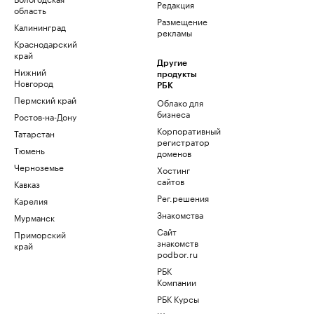
Редакция
область
Размещение
Калининград
рекламы
Краснодарский
край
Другие
Нижний
продукты
Новгород
РБК
Пермский край
Облако для
бизнеса
Ростов-на-Дону
Корпоративный
Татарстан
регистратор
Тюмень
доменов
Черноземье
Хостинг
сайтов
Кавказ
Рег.решения
Карелия
Знакомства
Мурманск
Сайт
Приморский
знакомств
край
podbor.ru
РБК
Компании
РБК Курсы