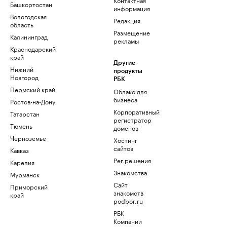
Башкортостан
информация
Вологодская
Редакция
область
Размещение
Калининград
рекламы
Краснодарский
край
Другие
Нижний
продукты
Новгород
РБК
Пермский край
Облако для
бизнеса
Ростов-на-Дону
Корпоративный
Татарстан
регистратор
Тюмень
доменов
Черноземье
Хостинг
сайтов
Кавказ
Рег.решения
Карелия
Знакомства
Мурманск
Сайт
Приморский
знакомств
край
podbor.ru
РБК
Компании