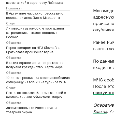
взрывчаткой в аэропорту Лейпцига
Политика
Магомедов
В Аргентине массажист рассказал о
адресную
последних днях Диего Марадоны
произоше
Спорт
Литовец на автомобиле протаранил
опублико
заграждения, пытаясь попасть в
Россию
Ранее РБ
Общество
Перед пожаром на НПЗ Slovnaft в
взрыв газ
Братиславе произошел взрыв
Общество
По данны
В каких странах дети при рождении
входил в 
получают гражданство. Карта мира
Общество
19-летняя россиянка впервые победила
МЧС сообщ
соперницу из топ-20 на турнире WTA
После это
Спорт
эвакуиро
Пентагон показал 16 новых записей с
неопознанными объектами. Видео
Общество
Оператив
Зачем экономике России нужна
Кавказ
. А
товарная биржа