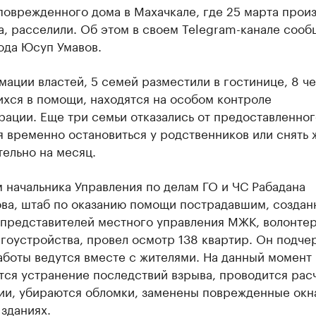
поврежденного дома в Махачкале, где 25 марта прои
а, расселили. Об этом в своем Telegram-канале сооб
ода Юсуп Умавов.
ации властей, 5 семей разместили в гостинице, 8 че
хся в помощи, находятся на особом контроле
ации. Еще три семьи отказались от предоставленног
 временно остановиться у родственников или снять 
ельно на месяц.
 начальника Управления по делам ГО и ЧС Рабадана
ва, штаб по оказанию помощи пострадавшим, создан
 представителей местного управления МЖК, волонтер
гоустройства, провел осмотр 138 квартир. Он подче
аботы ведутся вместе с жителями. На данный момент
тся устранение последствий взрыва, проводится рас
ии, убираются обломки, заменены поврежденные окн
зданиях.