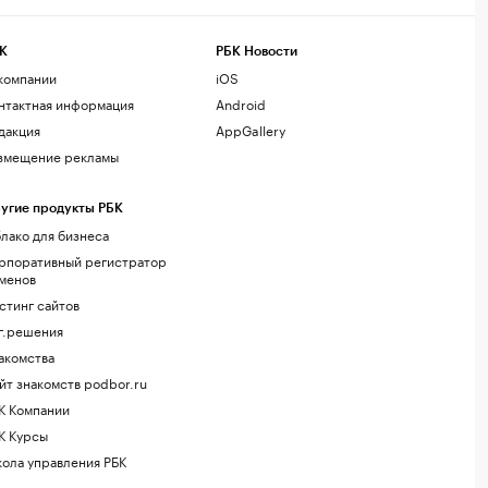
К
РБК Новости
компании
iOS
нтактная информация
Android
дакция
AppGallery
змещение рекламы
угие продукты РБК
лако для бизнеса
рпоративный регистратор
менов
стинг сайтов
г.решения
акомства
йт знакомств podbor.ru
К Компании
К Курсы
ола управления РБК