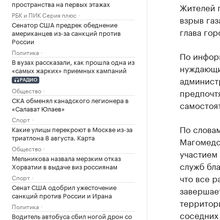
пространства на первых этажах
Жителей 
РБК и ПИК Серия плюс
взрыв газ
Сенатор США предрек обеднение
глава гор
американцев из-за санкций против
России
Политика
По информ
В вузах рассказали, как прошла одна из
нуждающи
«самых жарких» приемных кампаний
администр
РАДИО
Общество
предпочтя
СКА обменял канадского легионера в
самостоят
«Салават Юлаев»
Спорт
По словам
Какие улицы перекроют в Москве из-за
триатлона 8 августа. Карта
Магомедо
Общество
участием
Мельникова назвала мерзким отказ
служб бла
Хорватии в выдаче виз россиянам
что все р
Спорт
Сенат США одобрил ужесточение
завершае
санкций против России и Ирана
территор
Политика
соседних 
Водитель автобуса сбил ногой дрон со