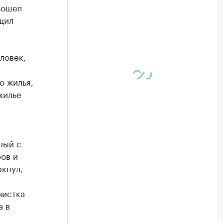
зошел
щил
ловек,
о жилья,
жилье
ный с
ов и
ркнул,
чистка
а в