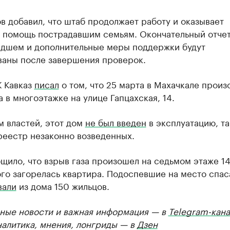
 добавил, что штаб продолжает работу и оказывает
 помощь пострадавшим семьям. Окончательный отчет
дшем и дополнительные меры поддержки будут
ваны после завершения проверок.
К Кавказ
писал
о том, что 25 марта в Махачкале прои
а в многоэтажке на улице Гапцахская, 14.
м властей, этот дом
не был введен
в эксплуатацию, та
реестр незаконно возведенных.
ило, что взрыв газа произошел на седьмом этаже 14
го загорелась квартира. Подоспевшие на место спас
вали
из дома 150 жильцов.
ные новости и важная информация — в
Telegram-кана
налитика, мнения, лонгриды — в
Дзен