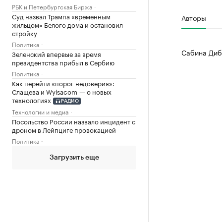
РБК и Петербургская Биржа
Суд назвал Трампа «временным
Авторы
жильцом» Белого дома и остановил
стройку
Политика
Сабина Диб
Зеленский впервые за время
президентства прибыл в Сербию
Политика
Как перейти «порог недоверия»:
Слащева и Wylsacom — о новых
технологиях
РАДИО
Технологии и медиа
Посольство России назвало инцидент с
дроном в Лейпциге провокацией
Политика
Загрузить еще