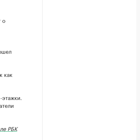
 о
зошел
к как
-этажки.
атели
ле РБК