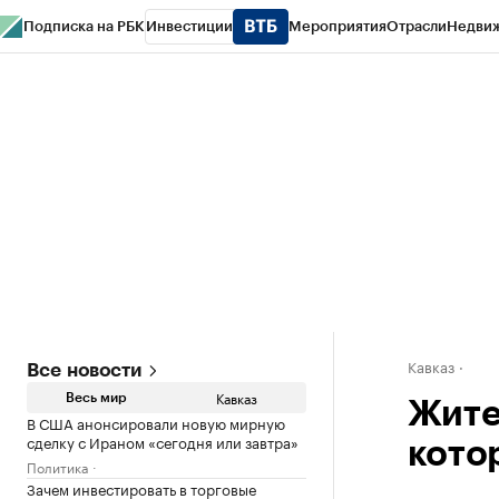
Подписка на РБК
Инвестиции
Мероприятия
Отрасли
Недви
РБК Life
Тренды
Визионеры
Национальные проекты
Город
Стиль
Кр
Конференции СПб
Спецпроекты
Проверка контрагентов
Политика
Кавказ
Все новости
Кавказ
Весь мир
Жите
В США анонсировали новую мирную
сделку с Ираном «сегодня или завтра»
кото
Политика
Зачем инвестировать в торговые