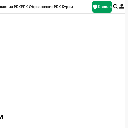
Кавказ
вления РБК
РБК Образование
РБК Курсы
рейтинги
Франшизы
Газета
Спецпроекты СПб
ты
и