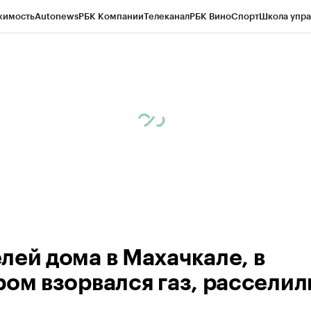
жимость
Autonews
РБК Компании
Телеканал
РБК Вино
Спорт
Школа упра
ипто
РБК Бизнес-среда
Дискуссионный клуб
Исследования
Кредитные 
Экономика
Бизнес
Технологии и медиа
Финансы
Рынок наличной валю
лей дома в Махачкале, в
ром взорвался газ, расселил