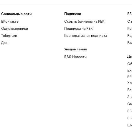
Социальные сети
Подписки
РБ
ВКонтакте
Скрыть баннеры на РБК
О 
Одноклассники
Подписка на РБК
Ко
Telegram
Корпоративная подписка
Ре
Дзен
Ра
Уведомления
RSS Новости
Др
Об
Ко
до
Хо
Ре
Зн
Са
РБ
РБ
Шк