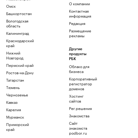
О компании
Омск
Контактная
Башкортостан
информация
Вологодская
Редакция
область
Размещение
Калининград
рекламы
Краснодарский
край
Другие
Нижний
продукты
Новгород
РБК
Пермский край
Облако для
бизнеса
Ростов-на-Дону
Корпоративный
Татарстан
регистратор
Тюмень
доменов
Черноземье
Хостинг
сайтов
Кавказ
Рег.решения
Карелия
Знакомства
Мурманск
Сайт
Приморский
знакомств
край
podbor.ru