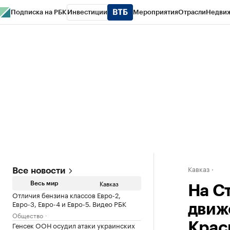
Подписка на РБК
Инвестиции
Мероприятия
Отрасли
Недви
РБК Life
Тренды
Визионеры
Национальные проекты
Город
Стиль
Кр
Конференции СПб
Спецпроекты
Проверка контрагентов
Политика
Кавказ
Все новости
Кавказ
Весь мир
На С
Отличия бензина классов Евро-2,
Евро-3, Евро-4 и Евро-5. Видео РБК
движ
Общество
Генсек ООН осудил атаки украинских
Крас