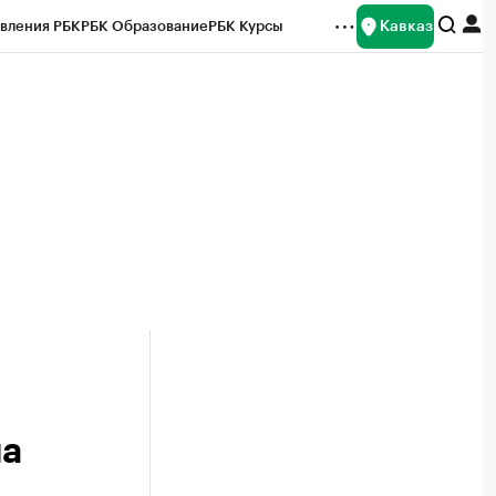
Кавказ
вления РБК
РБК Образование
РБК Курсы
рейтинги
Франшизы
Газета
Спецпроекты СПб
ты
на