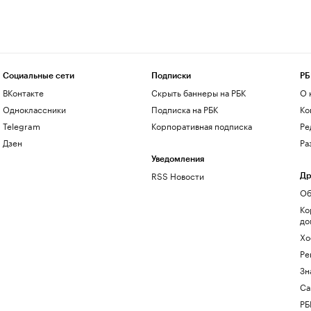
Социальные сети
Подписки
РБ
ВКонтакте
Скрыть баннеры на РБК
О 
Одноклассники
Подписка на РБК
Ко
Telegram
Корпоративная подписка
Ре
Дзен
Ра
Уведомления
RSS Новости
Др
Об
Ко
до
Хо
Ре
Зн
Са
РБ