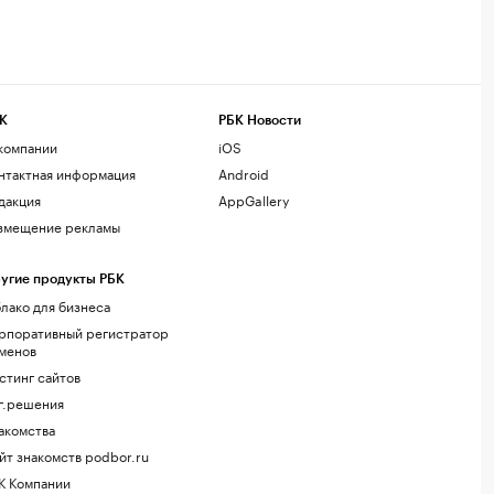
К
РБК Новости
компании
iOS
нтактная информация
Android
дакция
AppGallery
змещение рекламы
угие продукты РБК
лако для бизнеса
рпоративный регистратор
менов
стинг сайтов
г.решения
акомства
йт знакомств podbor.ru
К Компании