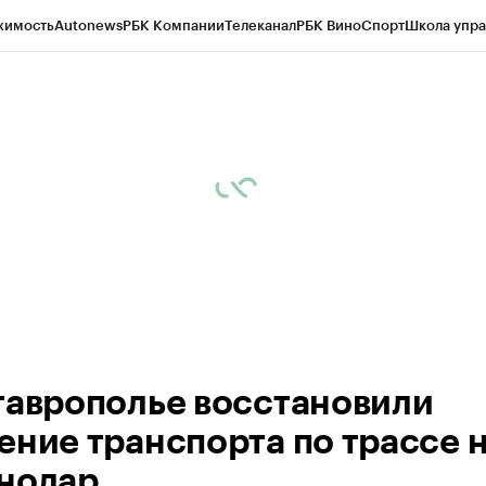
жимость
Autonews
РБК Компании
Телеканал
РБК Вино
Спорт
Школа упра
ипто
РБК Бизнес-среда
Дискуссионный клуб
Исследования
Кредитные 
Экономика
Бизнес
Технологии и медиа
Финансы
Рынок наличной валю
таврополье восстановили
ение транспорта по трассе 
нодар