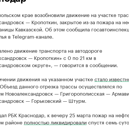
польском крае возобновили движение на участке тра
андровск — Кропоткин, закрытое из-за пожара на не
таницы Кавказской. Об этом сообщила госавтоинспек
ья в Telegram-канале.
влено движение транспорта на автодороге
сандровск — Кропоткин» с 0 по 21 км в
сандровском округе», — говорится в сообщении.
ичении движения на указанном участке
стало известн
 Объезд данного отрезка трассы осуществлялся по
м Новоалександровск — Григорополисская — Армави
сандровск — Горьковский — Штурм.
ал РБК Краснодар, к вечеру 25 марта пожар на нефте
ом районе
полностью ликвидировали
спустя семь суто