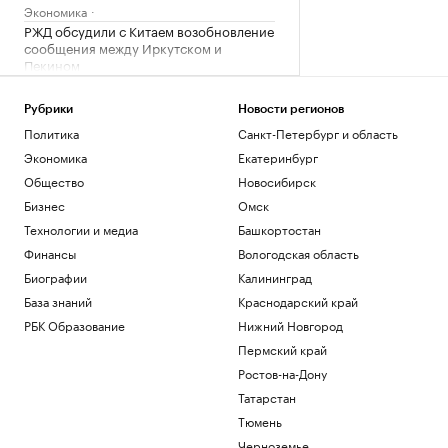
Экономика
РЖД обсудили с Китаем возобновление
сообщения между Иркутском и
Пекином
Общество
ЕК не увидела связи России с
Рубрики
Новости регионов
миграционным кризисом в Сеуте
Политика
Санкт-Петербург и область
Политика
Экономика
Екатеринбург
За день в регионах России сбили 281
Общество
Новосибирск
украинский беспилотник
Политика
Бизнес
Омск
В Киеве заявили о 16 тыс. иностранцев
Технологии и медиа
Башкортостан
в рядах ВСУ
Финансы
Вологодская область
Политика
Биографии
Калининград
База знаний
Загрузить еще
Краснодарский край
РБК Образование
Нижний Новгород
Пермский край
Ростов-на-Дону
Татарстан
Тюмень
Черноземье