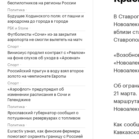
беспилотников на регионы России
Политика
В Ставро
Будущее Ходынского поля: от пашни и
аэродрома до города в городе
Новоалекс
РБК и Stone
вблизи с
Футболисты «Сочи» из-за закрытия
Ставропол
аэропорта не смогли вылететь на матч
Спорт
Винисиус продлил контракт с «Реалом»
«Возобно
на фоне слухов об уходе в «Арсенал»
«Новоалек
Спорт
Новоалек
Российский прыгун в воду взял второе
золото на чемпионате Европы
Спорт
Об огран
«Аэрофлот» предупредил об
21 марта.
изменении расписания в Сочи и
Геленджике
маршрута
Политика
Новоалек
Ярославский губернатор сообщил о
потушенных резервуарах с топливом
Как сообщ
Политика
Euractiv узнал, как финские фермеры
Кавказск
помогают охранять границу с Россией