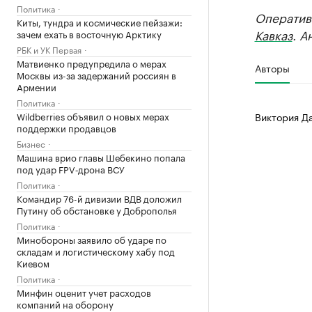
Политика
Оператив
Киты, тундра и космические пейзажи:
Кавказ
. А
зачем ехать в восточную Арктику
РБК и УК Первая
Матвиенко предупредила о мерах
Авторы
Москвы из-за задержаний россиян в
Армении
Политика
Wildberries объявил о новых мерах
Виктория Д
поддержки продавцов
Бизнес
Машина врио главы Шебекино попала
под удар FPV‑дрона ВСУ
Политика
Командир 76-й дивизии ВДВ доложил
Путину об обстановке у Доброполья
Политика
Минобороны заявило об ударе по
складам и логистическому хабу под
Киевом
Политика
Минфин оценит учет расходов
компаний на оборону