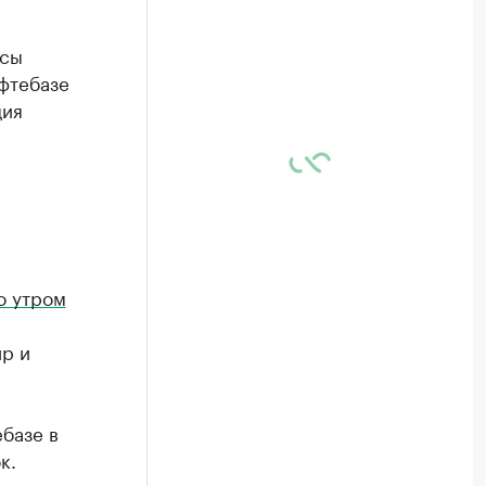
ссы
фтебазе
ция
о утром
р и
базе в
к.