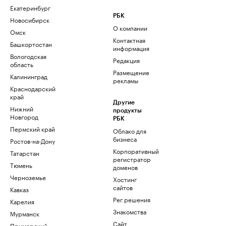
Екатеринбург
РБК
Новосибирск
О компании
Омск
Контактная
Башкортостан
информация
Вологодская
Редакция
область
Размещение
Калининград
рекламы
Краснодарский
край
Другие
Нижний
продукты
Новгород
РБК
Пермский край
Облако для
бизнеса
Ростов-на-Дону
Корпоративный
Татарстан
регистратор
Тюмень
доменов
Черноземье
Хостинг
сайтов
Кавказ
Рег.решения
Карелия
Знакомства
Мурманск
Сайт
Приморский