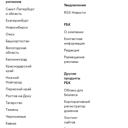
регионов
Уведомления
Санкт-Петербург
RSS Новости
и область
Екатеринбург
РБК
Новосибирск
О компании
Омск
Контактная
Башкортостан
информация
Вологодская
Редакция
область
Размещение
Калининград
рекламы
Краснодарский
край
Другие
Нижний
продукты
Новгород
РБК
Пермский край
Облако для
бизнеса
Ростов-на-Дону
Корпоративный
Татарстан
регистратор
Тюмень
доменов
Черноземье
Хостинг
сайтов
Кавказ