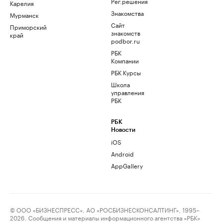
Рег.решения
Карелия
Знакомства
Мурманск
Сайт
Приморский
знакомств
край
podbor.ru
РБК
Компании
РБК Курсы
Школа
управления
РБК
РБК
Новости
iOS
Android
AppGallery
© ООО «БИЗНЕСПРЕСС», АО «РОСБИЗНЕСКОНСАЛТИНГ», 1995–
2026. Сообщения и материалы информационного агентства «РБК»