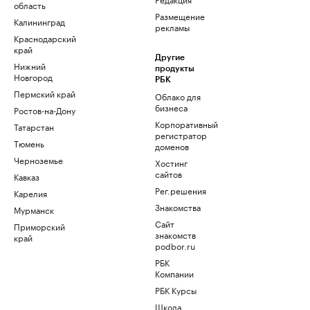
область
Размещение
Калининград
рекламы
Краснодарский
край
Другие
Нижний
продукты
Новгород
РБК
Пермский край
Облако для
бизнеса
Ростов-на-Дону
Корпоративный
Татарстан
регистратор
Тюмень
доменов
Черноземье
Хостинг
сайтов
Кавказ
Рег.решения
Карелия
Знакомства
Мурманск
Сайт
Приморский
знакомств
край
podbor.ru
РБК
Компании
РБК Курсы
Школа