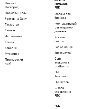
Нижний
продукты
Новгород
РБК
Пермский край
Облако для
бизнеса
Ростов-на-Дону
Корпоративный
Татарстан
регистратор
Тюмень
доменов
Черноземье
Хостинг
сайтов
Кавказ
Рег.решения
Карелия
Знакомства
Мурманск
Сайт
Приморский
знакомств
край
podbor.ru
РБК
Компании
РБК Курсы
Школа
управления
РБК
РБК