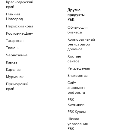
Краснодарский
край
Другие
Нижний
продукты
Новгород
РБК
Пермский край
Облако для
бизнеса
Ростов-на-Дону
Корпоративный
Татарстан
регистратор
Тюмень
доменов
Черноземье
Хостинг
сайтов
Кавказ
Рег.решения
Карелия
Знакомства
Мурманск
Сайт
Приморский
знакомств
край
podbor.ru
РБК
Компании
РБК Курсы
Школа
управления
РБК