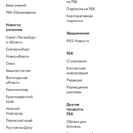
на РБК
База знаний
Подписка на РБК
РБК Образование
Корпоративная
подписка
Новости
регионов
Уведомления
Санкт-Петербург
RSS Новости
и область
Екатеринбург
РБК
Новосибирск
О компании
Омск
Контактная
Башкортостан
информация
Вологодская
Редакция
область
Размещение
Калининград
рекламы
Краснодарский
край
Другие
Нижний
продукты
Новгород
РБК
Пермский край
Облако для
бизнеса
Ростов-на-Дону
Корпоративный