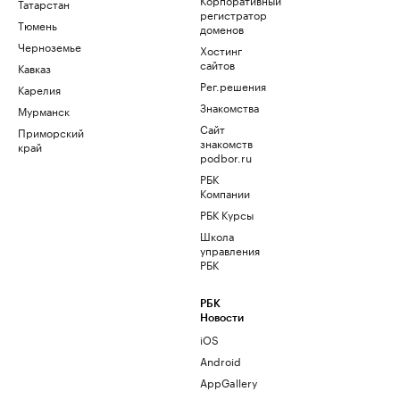
Татарстан
регистратор
Тюмень
доменов
Черноземье
Хостинг
сайтов
Кавказ
Рег.решения
Карелия
Знакомства
Мурманск
Сайт
Приморский
знакомств
край
podbor.ru
РБК
Компании
РБК Курсы
Школа
управления
РБК
РБК
Новости
iOS
Android
AppGallery