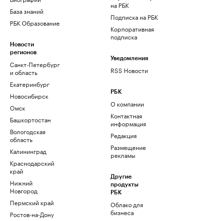
на РБК
База знаний
Подписка на РБК
РБК Образование
Корпоративная
подписка
Новости
регионов
Уведомления
Санкт-Петербург
RSS Новости
и область
Екатеринбург
РБК
Новосибирск
О компании
Омск
Контактная
Башкортостан
информация
Вологодская
Редакция
область
Размещение
Калининград
рекламы
Краснодарский
край
Другие
Нижний
продукты
Новгород
РБК
Пермский край
Облако для
бизнеса
Ростов-на-Дону