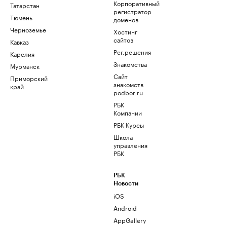
Корпоративный
Татарстан
регистратор
Тюмень
доменов
Черноземье
Хостинг
сайтов
Кавказ
Рег.решения
Карелия
Знакомства
Мурманск
Сайт
Приморский
знакомств
край
podbor.ru
РБК
Компании
РБК Курсы
Школа
управления
РБК
РБК
Новости
iOS
Android
AppGallery