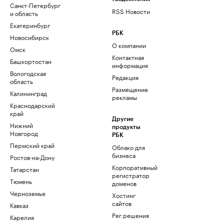
Санкт-Петербург
RSS Новости
и область
Екатеринбург
РБК
Новосибирск
О компании
Омск
Контактная
Башкортостан
информация
Вологодская
Редакция
область
Размещение
Калининград
рекламы
Краснодарский
край
Другие
Нижний
продукты
Новгород
РБК
Пермский край
Облако для
бизнеса
Ростов-на-Дону
Корпоративный
Татарстан
регистратор
Тюмень
доменов
Черноземье
Хостинг
сайтов
Кавказ
Рег.решения
Карелия