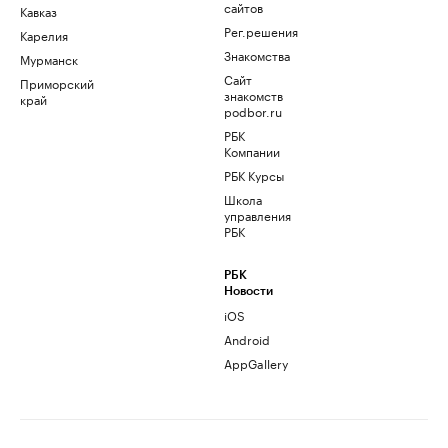
сайтов
Кавказ
Рег.решения
Карелия
Знакомства
Мурманск
Сайт
Приморский
знакомств
край
podbor.ru
РБК
Компании
РБК Курсы
Школа
управления
РБК
РБК
Новости
iOS
Android
AppGallery