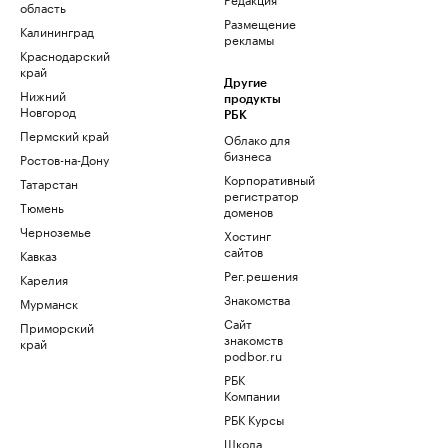
область
Размещение
Калининград
рекламы
Краснодарский
край
Другие
Нижний
продукты
Новгород
РБК
Пермский край
Облако для
бизнеса
Ростов-на-Дону
Корпоративный
Татарстан
регистратор
Тюмень
доменов
Черноземье
Хостинг
сайтов
Кавказ
Рег.решения
Карелия
Знакомства
Мурманск
Сайт
Приморский
знакомств
край
podbor.ru
РБК
Компании
РБК Курсы
Школа