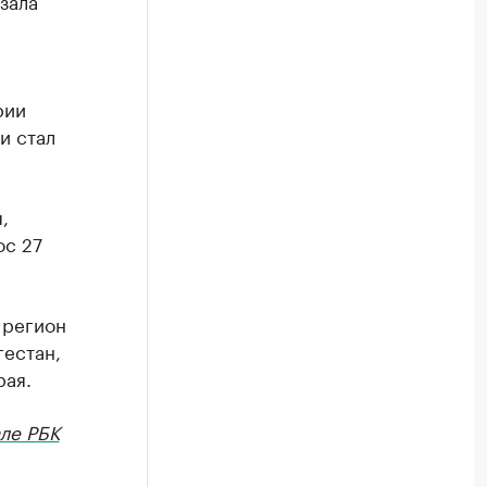
зала
рии
и стал
,
юс 27
1 регион
гестан,
рая.
ле РБК