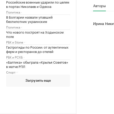
Российские военные ударили по целям
Авторы
в портах Николаев и Одесса
Политика
В Болгарии назвали упавший
беспилотник украинским
Ирина Ники
Политика
Что нового построят на Ходынском
поле
РБК и Stone
Гастрогиды по России: от аутентичных
ферм и ресторанов до отелей
РБК и РСХБ
«Балтика» обыграла «Крылья Советов»
в матче РПЛ
Спорт
Загрузить еще