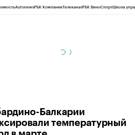
жимость
Autonews
РБК Компании
Телеканал
РБК Вино
Спорт
Школа упра
ипто
РБК Бизнес-среда
Дискуссионный клуб
Исследования
Кредитные 
Экономика
Бизнес
Технологии и медиа
Финансы
Рынок наличной валю
бардино-Балкарии
ксировали температурный
рд в марте