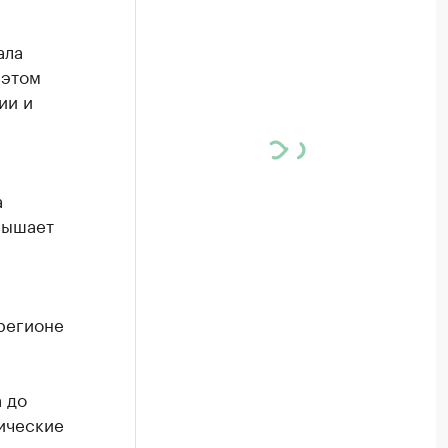
ала
 этом
ии и
а
вышает
регионе
 до
рические