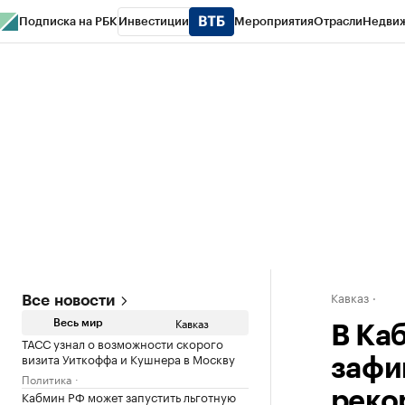
Подписка на РБК
Инвестиции
Мероприятия
Отрасли
Недви
РБК Life
Тренды
Визионеры
Национальные проекты
Город
Стиль
Кр
Конференции СПб
Спецпроекты
Проверка контрагентов
Политика
Кавказ
Все новости
Кавказ
Весь мир
В Ка
ТАСС узнал о возможности скорого
визита Уиткоффа и Кушнера в Москву
зафи
Политика
Кабмин РФ может запустить льготную
реко