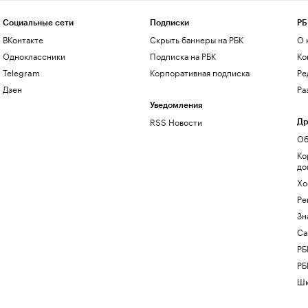
Социальные сети
Подписки
РБ
ВКонтакте
Скрыть баннеры на РБК
О 
Одноклассники
Подписка на РБК
Ко
Telegram
Корпоративная подписка
Ре
Дзен
Ра
Уведомления
RSS Новости
Др
Об
Ко
до
Хо
Ре
Зн
Са
РБ
РБ
Шк