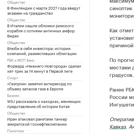
максимумы
Общество
синоптик
В Финляндии с марта 2027 года введут
экзамен на гражданство
монитори
Общество
В Италии нашли обломки римского
Как отме
корабля с сотнями античных амфор.
Видео
установил
Общество
причиной 
Влюби в себя инвестора: истории
компаний, разместивших облигации
По прогно
РБК и МСП Банк
Форвард «Нижнего Новгорода» сделал
местами д
хет-трик за 14 минут в Первой лиге
градусов.
Спорт
«Газпром» заметил антирекорд по
Ранее РБ
объему запасов газа в Европе
Бизнес
России мо
WSJ рассказала о находках, меняющих
Ингушетия
представление об истории Китая
Общество
Оператив
Иран атаковал ракетами танкер
эмиратской госнефтекомпании
Кавказ
. А
Политика