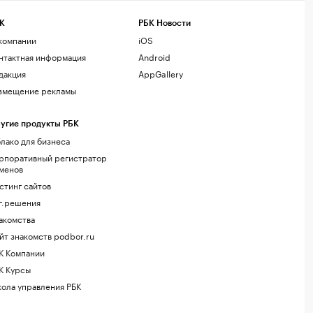
К
РБК Новости
компании
iOS
нтактная информация
Android
дакция
AppGallery
змещение рекламы
угие продукты РБК
лако для бизнеса
рпоративный регистратор
менов
стинг сайтов
г.решения
акомства
йт знакомств podbor.ru
К Компании
К Курсы
ола управления РБК