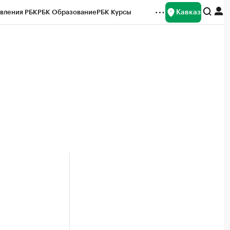
Кавказ
вления РБК
РБК Образование
РБК Курсы
рейтинги
Франшизы
Газета
Спецпроекты СПб
ты