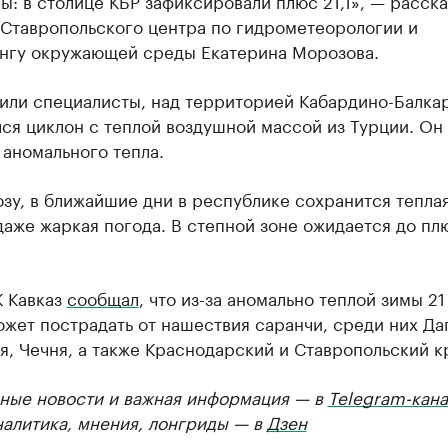
: в столице КБР зафиксировали плюс 21,1», — расска
 Ставропольского центра по гидрометеорологии и
нгу окружающей среды Екатерина Морозова.
тили специалисты, над территорией Кабардино-Балка
ся циклон с теплой воздушной массой из Турции. Он 
аномального тепла.
зу, в ближайшие дни в республике сохранится теплая
аже жаркая погода. В степной зоне ожидается до пл
К Кавказ
сообщал
, что из-за аномально теплой зимы 2
жет пострадать от нашествия саранчи, среди них Да
, Чечня, а также Краснодарский и Ставропольский к
ные новости и важная информация — в
Telegram-кана
налитика, мнения, лонгриды — в
Дзен