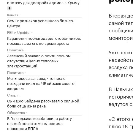
ипотеку для достройки домов в Крыму
Вторая де
Кавказ
Семь признаков успешного бизнес-
самой те
центра
сообщили
РБК и Upside
монитори
Карапетян поблагодарил сторонников,
посещавших его во время ареста
Политика
Уже неско
Зеленский заявил о почти полном
несвойст
отсутствии целых тепловых
электростанций
воздуха п
Политика
климатич
Мельникова заявила, что после
невыдачи визы на ЧЕ ей жаль своего
В Нальчик
здоровья
Спорт
историче
Сын Джо Байдена рассказал о сильной
ведутся с
боли отца из-за рака
Общество
«С этого 
В Геленджике возобновили работу
пляжей после отмены режима
плюс 18 г
опасности БПЛА