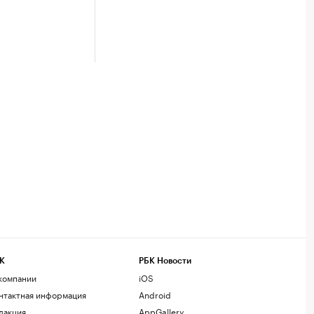
К
РБК Новости
компании
iOS
нтактная информация
Android
дакция
AppGallery