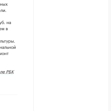
рных
ли.
уб. на
ем в
льтуры.
нальной
монт
ле РБК