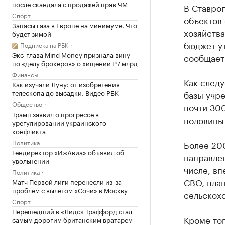
после скандала с продажей прав ЧМ
В Ставроп
Спорт
объектов 
Запасы газа в Европе на минимуме. Что
хозяйства
будет зимой
бюджет ут
Подписка на РБК
Экс-глава Mind Money признала вину
сообщает
по «делу брокеров» о хищении ₽7 млрд
Финансы
Как следу
Как изучали Луну: от изобретения
телескопа до высадки. Видео РБК
базы учр
Общество
почти 300
Трамп заявил о прогрессе в
половины
урегулировании украинского
конфликта
Политика
Более 20
Гендиректор «ИжАвиа» объявил об
направле
увольнении
числе, вп
Политика
СВО, пла
Матч Первой лиги перенесли из-за
проблем с вылетом «Сочи» в Москву
сельскох
Спорт
Перешедший в «Лидс» Траффорд стал
Кроме тог
самым дорогим британским вратарем