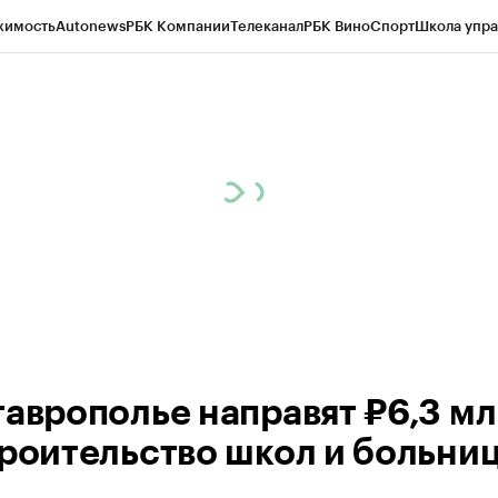
жимость
Autonews
РБК Компании
Телеканал
РБК Вино
Спорт
Школа упра
ипто
РБК Бизнес-среда
Дискуссионный клуб
Исследования
Кредитные 
Экономика
Бизнес
Технологии и медиа
Финансы
Рынок наличной валю
таврополье направят ₽6,3 м
троительство школ и больни