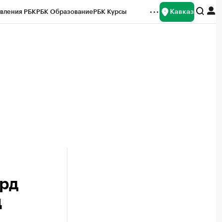
Кавказ
вления РБК
РБК Образование
РБК Курсы
рейтинги
Франшизы
Газета
Спецпроекты СПб
ты
лрд
ц