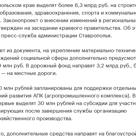
ольском крае выделят более 6,3 млрд руб. на строит
образования, здравоохранения, спорта и коммунальн
. Законопроект о внесении изменений в региональны
вержден на заседании краевого правительства. Об э
 пресс-служба администрации Ставрополья.
ет из документа, на укрепление материально-технич
еждений социальной сферы дополнительно предусмо
 млн руб. В дорожный фонд направят 3,2 млрд руб., 
 — на местные дороги.
0 млн рублей запланированы для поддержки отдельн
ний развития АПК (агропромышленного комплекса). В
ервые выделят 30 млн рублей на субсидии для участ
нирующих после завершения службы организацию
озяйственного производства.
о, дополнительные средства направят на благоустро