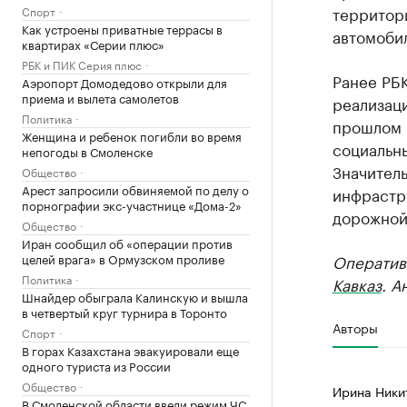
территор
Спорт
Как устроены приватные террасы в
автомобил
квартирах «Серии плюс»
РБК и ПИК Серия плюс
Ранее РБ
Аэропорт Домодедово открыли для
приема и вылета самолетов
реализаци
Политика
прошлом г
Женщина и ребенок погибли во время
социальны
непогоды в Смоленске
Значитель
Общество
Арест запросили обвиняемой по делу о
инфрастр
порнографии экс-участнице «Дома-2»
дорожной
Общество
Иран сообщил об «операции против
целей врага» в Ормузском проливе
Оператив
Политика
Кавказ
. А
Шнайдер обыграла Калинскую и вышла
в четвертый круг турнира в Торонто
Авторы
Спорт
В горах Казахстана эвакуировали еще
одного туриста из России
Общество
Ирина Ники
В Смоленской области ввели режим ЧС