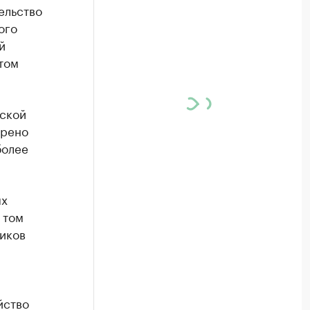
ельство
ого
й
том
еской
трено
более
ых
 том
ников
йство