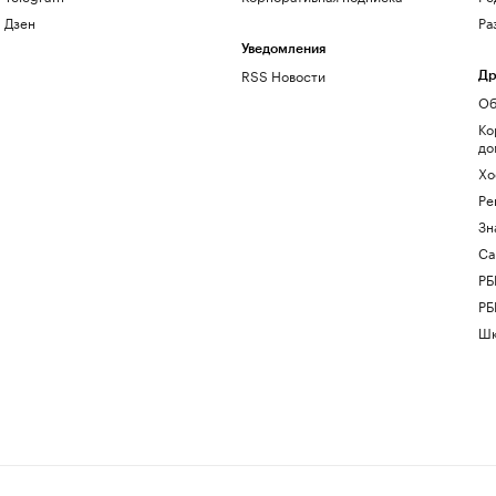
Дзен
Ра
Уведомления
RSS Новости
Др
Об
Ко
до
Хо
Ре
Зн
Са
РБ
РБ
Шк