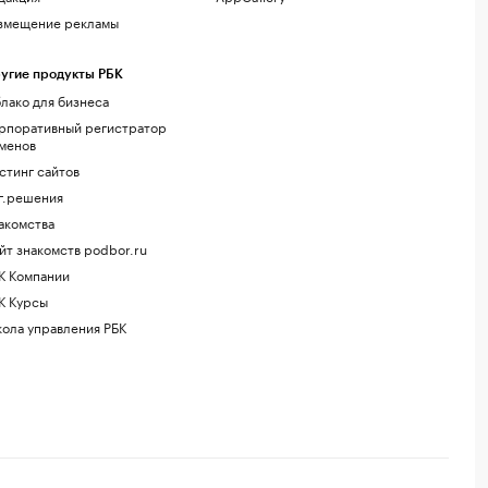
змещение рекламы
угие продукты РБК
лако для бизнеса
рпоративный регистратор
менов
стинг сайтов
г.решения
акомства
йт знакомств podbor.ru
К Компании
К Курсы
ола управления РБК