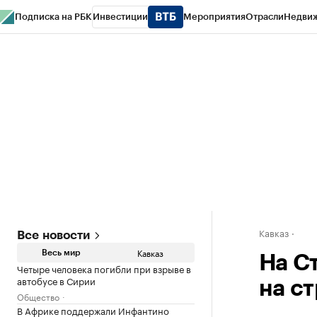
Подписка на РБК
Инвестиции
Мероприятия
Отрасли
Недви
РБК Life
Тренды
Визионеры
Национальные проекты
Город
Стиль
Кр
Конференции СПб
Спецпроекты
Проверка контрагентов
Политика
Кавказ
Все новости
Кавказ
Весь мир
На С
Четыре человека погибли при взрыве в
автобусе в Сирии
на с
Общество
В Африке поддержали Инфантино