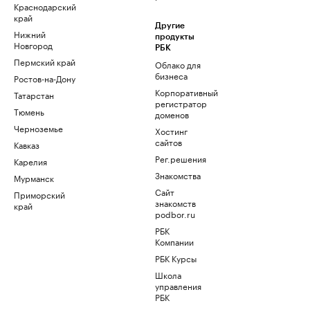
Краснодарский
край
Другие
Нижний
продукты
Новгород
РБК
Пермский край
Облако для
бизнеса
Ростов-на-Дону
Корпоративный
Татарстан
регистратор
Тюмень
доменов
Черноземье
Хостинг
сайтов
Кавказ
Рег.решения
Карелия
Знакомства
Мурманск
Сайт
Приморский
знакомств
край
podbor.ru
РБК
Компании
РБК Курсы
Школа
управления
РБК