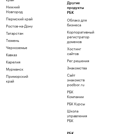
Другие
Нижний
продукты
Новгород
РБК
Пермский край
Облако для
бизнеса
Ростов-на-Дону
Корпоративный
Татарстан
регистратор
Тюмень
доменов
Черноземье
Хостинг
сайтов
Кавказ
Рег.решения
Карелия
Знакомства
Мурманск
Сайт
Приморский
знакомств
край
podbor.ru
РБК
Компании
РБК Курсы
Школа
управления
РБК
РБК