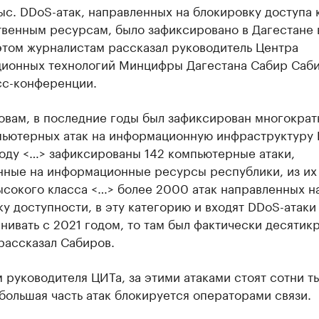
ыс. DDoS-атак, направленных на блокировку доступа 
твенным ресурсам, было зафиксировано в Дагестане 
этом журналистам рассказал руководитель Центра
ионных технологий Минцифры Дагестана Сабир Саби
сс-конференции.
овам, в последние годы был зафиксирован многокра
пьютерных атак на информационную инфраструктуру
году <…> зафиксированы 142 компьютерные атаки,
нные на информационные ресурсы республики, из их
ысокого класса <…> более 2000 атак направленных н
у доступности, в эту категорию и входят DDoS-атаки
нивать с 2021 годом, то там был фактически десятик
рассказал Сабиров.
 руководителя ЦИТа, за этими атаками стоят сотни т
 большая часть атак блокируется операторами связи.