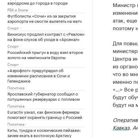
аэродрома до города в городе
Министр 
РБК и Stone
изменение
Футболисты «Сочи» из-за закрытия
атак, еще
аэропорта не смогли вылететь на матч
поэтому н
Спорт
Винисиус продлил контракт с «Реалом»
на фоне слухов об уходе в «Арсенал»
Для повы
Спорт
министерс
Российский прыгун в воду взял второе
золото на чемпионате Европы
Центра и
Спорт
из органо
«Аэрофлот» предупредил об
что во мн
изменении расписания в Сочи и
именно по
Геленджике
Политика
<…> Все 
Ярославский губернатор сообщил о
будут обу
потушенных резервуарах с топливом
будут на 
Политика
Euractiv узнал, как финские фермеры
помогают охранять границу с Россией
Оператив
Политика
Кавказ
. А
Киты, тундра и космические пейзажи:
зачем ехать в восточную Арктику