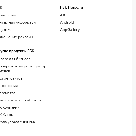
К
РБК Новости
компании
iOS
нтактная информация
Android
дакция
AppGallery
змещение рекламы
угие продукты РБК
лако для бизнеса
рпоративный регистратор
менов
стинг сайтов
г.решения
акомства
йт знакомств podbor.ru
К Компании
К Курсы
ола управления РБК