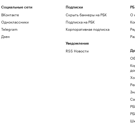
Социальные сети
Подписки
РБ
ВКонтакте
Скрыть баннеры на РБК
О 
Одноклассники
Подписка на РБК
Ко
Telegram
Корпоративная подписка
Ре
Дзен
Ра
Уведомления
RSS Новости
Др
Об
Ко
до
Хо
Ре
Зн
Са
РБ
РБ
Шк