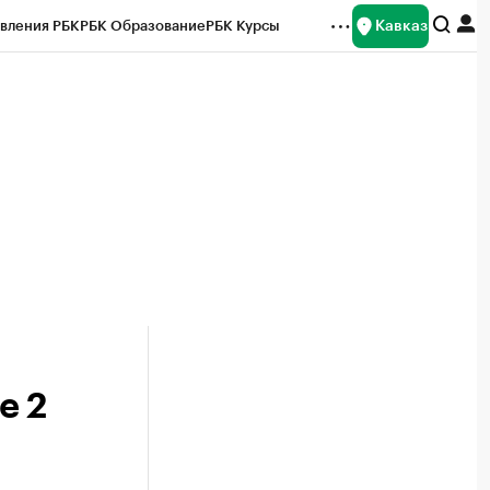
Кавказ
вления РБК
РБК Образование
РБК Курсы
рейтинги
Франшизы
Газета
Спецпроекты СПб
ты
е 2