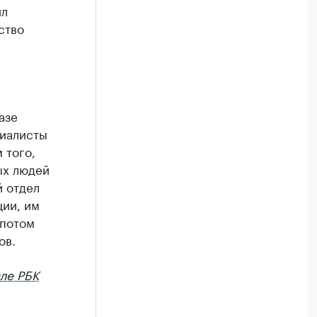
ил
ство
азе
циалисты
 того,
ых людей
й отдел
ии, им
 потом
ов.
ле РБК