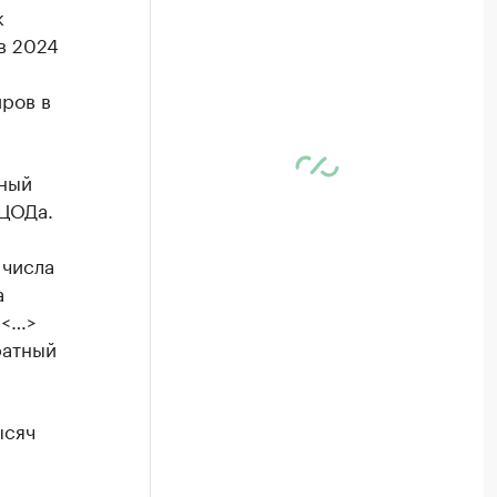
к
в 2024
ров в
тный
 ЦОДа.
 числа
а
 <…>
ратный
ысяч