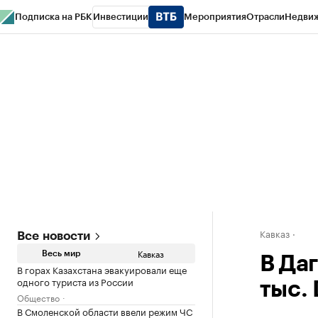
Подписка на РБК
Инвестиции
Мероприятия
Отрасли
Недви
РБК Life
Тренды
Визионеры
Национальные проекты
Город
Стиль
Кр
Конференции СПб
Спецпроекты
Проверка контрагентов
Политика
Кавказ
Все новости
Кавказ
Весь мир
В Да
В горах Казахстана эвакуировали еще
одного туриста из России
тыс. 
Общество
В Смоленской области ввели режим ЧС