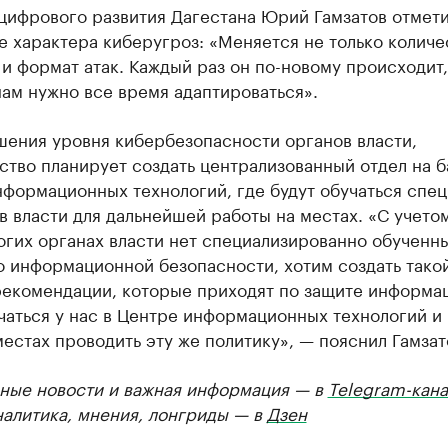
цифрового развития Дагестана Юрий Гамзатов отмет
 характера киберугроз: «Меняется не только количе
 и формат атак. Каждый раз он по-новому происходит,
ам нужно все время адаптироваться».
шения уровня кибербезопасности органов власти,
тво планирует создать централизованный отдел на б
нформационных технологий, где будут обучаться спе
в власти для дальнейшей работы на местах. «С учетом
огих органах власти нет специализированно обученн
 информационной безопасности, хотим создать тако
рекомендации, которые приходят по защите информац
чаться у нас в Центре информационных технологий и
местах проводить эту же политику», — пояснил Гамзат
ные новости и важная информация — в
Telegram-кана
налитика, мнения, лонгриды — в
Дзен