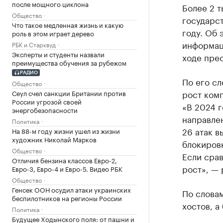
после мощного циклона
Более 2 т
Общество
государс
Что такое медленная жизнь и какую
году. Об 
роль в этом играет дерево
информац
РБК и Старквуд
Эксперты и студенты назвали
ходе пре
преимущества обучения за рубежом
РАДИО
По его сл
Общество
рост ком
Сеул счел санкции Британии против
России угрозой своей
«В 2024 
энергобезопасности
направле
Политика
26 атак в
На 88-м году жизни ушел из жизни
художник Николай Марков
блокировк
Общество
Если срав
Отличия бензина классов Евро-2,
рост», — 
Евро-3, Евро-4 и Евро-5. Видео РБК
Общество
Генсек ООН осудил атаки украинских
По словам
беспилотников на регионы России
хостов, а
Политика
Будущее Ходынского поля: от пашни и