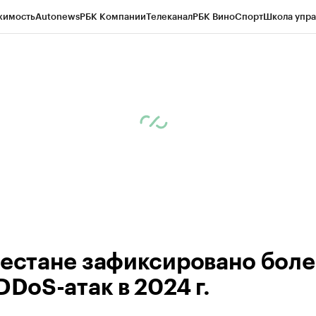
жимость
Autonews
РБК Компании
Телеканал
РБК Вино
Спорт
Школа упра
ипто
РБК Бизнес-среда
Дискуссионный клуб
Исследования
Кредитные 
Экономика
Бизнес
Технологии и медиа
Финансы
Рынок наличной валю
гестане зафиксировано боле
DDoS-атак в 2024 г.