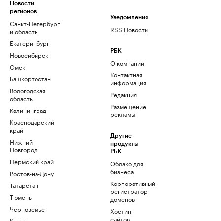
Новости
регионов
Уведомления
Санкт-Петербург
RSS Новости
и область
Екатеринбург
РБК
Новосибирск
О компании
Омск
Контактная
Башкортостан
информация
Вологодская
Редакция
область
Размещение
Калининград
рекламы
Краснодарский
край
Другие
Нижний
продукты
Новгород
РБК
Пермский край
Облако для
бизнеса
Ростов-на-Дону
Корпоративный
Татарстан
регистратор
Тюмень
доменов
Черноземье
Хостинг
сайтов
Кавказ