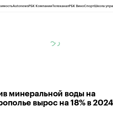
жимость
Autonews
РБК Компании
Телеканал
РБК Вино
Спорт
Школа упра
ипто
РБК Бизнес-среда
Дискуссионный клуб
Исследования
Кредитные 
Экономика
Бизнес
Технологии и медиа
Финансы
Рынок наличной валю
ив минеральной воды на
ополье вырос на 18% в 2024 