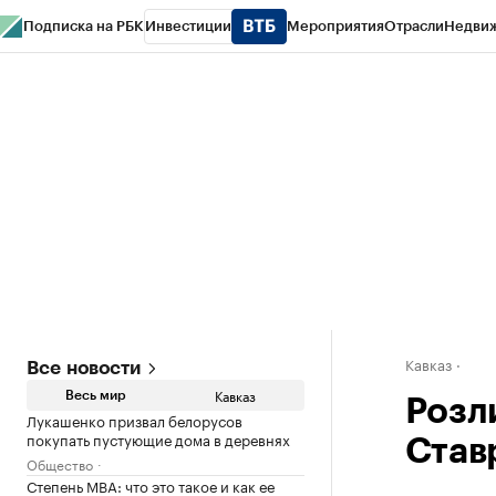
Подписка на РБК
Инвестиции
Мероприятия
Отрасли
Недви
РБК Life
Тренды
Визионеры
Национальные проекты
Город
Стиль
Кр
Конференции СПб
Спецпроекты
Проверка контрагентов
Политика
Кавказ
Все новости
Кавказ
Весь мир
Розл
Лукашенко призвал белорусов
покупать пустующие дома в деревнях
Ставр
Общество
Степень MBA: что это такое и как ее