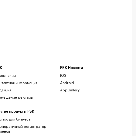
К
РБК Новости
компании
iOS
нтактная информация
Android
дакция
AppGallery
змещение рекламы
угие продукты РБК
лако для бизнеса
рпоративный регистратор
менов