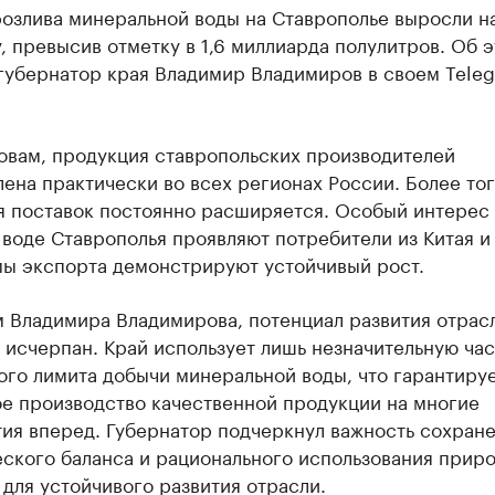
озлива минеральной воды на Ставрополье выросли на
, превысив отметку в 1,6 миллиарда полулитров. Об 
губернатор края Владимир Владимиров в своем Tele
овам, продукция ставропольских производителей
ена практически во всех регионах России. Более тог
я поставок постоянно расширяется. Особый интерес 
воде Ставрополья проявляют потребители из Китая и
мы экспорта демонстрируют устойчивый рост.
м Владимира Владимирова, потенциал развития отрас
 исчерпан. Край использует лишь незначительную час
ого лимита добычи минеральной воды, что гарантиру
ое производство качественной продукции на многие
тия вперед. Губернатор подчеркнул важность сохран
еского баланса и рационального использования прир
для устойчивого развития отрасли.