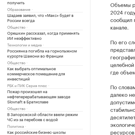
получить
Объемы р
Образование
2024 году
Шадаев заявил, что «Макс» будет в
сообщил 
России всегда
канале.
Общество
Орешкин рассказал, когда применять
ИИ неэффективно
По его сл
Технологии и медиа
представл
Россиянка погибла на горнолыжном
курорте Шамони во Франции
географи
Общество
целебной 
Как выбрать оптимальное
где объе
коммерческое помещение для
инвестиций
РБК и ПИК Серия плюс
По слова
Пожар произошел на
далеко не
нефтеперерабатывающем заводе
допустим
Slovnaft в Братиславе
Общество
стабильн
В Запорожской области ввели режим
десятиле
ЧС из-за перебоев с водой
экологич
Политика
ресурсов 
Как российские бизнес-школы