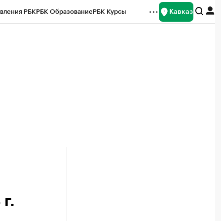
Кавказ
вления РБК
РБК Образование
РБК Курсы
рейтинги
Франшизы
Газета
Спецпроекты СПб
ты
г.