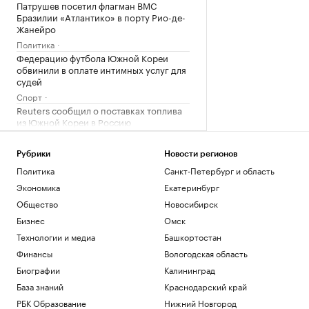
Патрушев посетил флагман ВМС
Бразилии «Атлантико» в порту Рио-де-
Жанейро
Политика
Федерацию футбола Южной Кореи
обвинили в оплате интимных услуг для
судей
Спорт
Reuters сообщил о поставках топлива
из Южной Кореи в Россию
Экономика
Энди Джасси против бюрократии. Как
Рубрики
Новости регионов
новый CEO устроил перестройку в
Политика
Санкт-Петербург и область
Amazon
Экономика
Екатеринбург
Образование
Трамп заявил, что может стать
Общество
Новосибирск
последним президентом-
Бизнес
Омск
республиканцем в США
Технологии и медиа
Башкортостан
Политика
Финансы
Вологодская область
Загрузить еще
Биографии
Калининград
База знаний
Краснодарский край
РБК Образование
Нижний Новгород