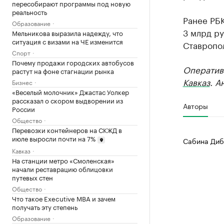
пересобирают программы под новую
реальность
Ранее РБ
Образование
3 млрд ру
Мельникова выразила надежду, что
ситуация с визами на ЧЕ изменится
Ставропо
Спорт
Почему продажи городских автобусов
Оператив
растут на фоне стагнации рынка
Кавказ
. А
Бизнес
«Веселый молочник» Джастас Уолкер
рассказал о скором выдворении из
Авторы
России
Общество
Перевозки контейнеров на СКЖД в
июле выросли почти на 7%
Сабина Диб
Кавказ
На станции метро «Смоленская»
начали реставрацию облицовки
путевых стен
Общество
Что такое Executive MBA и зачем
получать эту степень
Образование