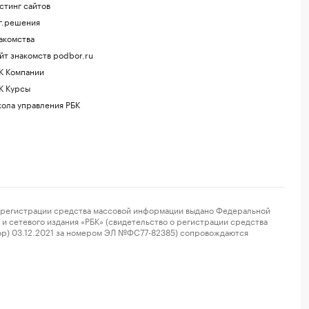
стинг сайтов
г.решения
акомства
йт знакомств podbor.ru
К Компании
К Курсы
ола управления РБК
регистрации средства массовой информации выдано Федеральной
и сетевого издания «РБК» (свидетельство о регистрации средства
ор) 03.12.2021 за номером ЭЛ №ФС77-82385) сопровождаются