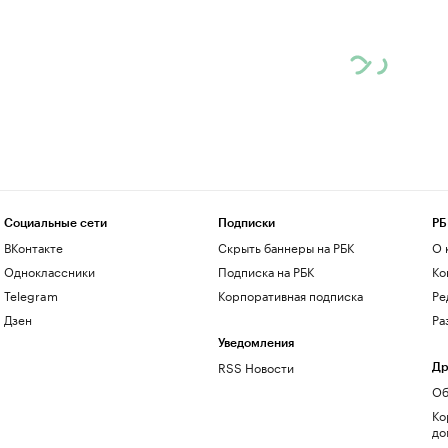
Социальные сети
Подписки
РБ
ВКонтакте
Скрыть баннеры на РБК
О 
Одноклассники
Подписка на РБК
Ко
Telegram
Корпоративная подписка
Ре
Дзен
Ра
Уведомления
RSS Новости
Др
Об
Ко
до