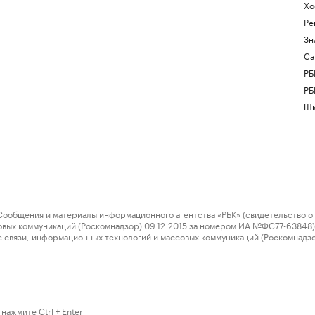
Хо
Ре
Зн
Са
РБ
РБ
Шк
ения и материалы информационного агентства «РБК» (свидетельство о 
овых коммуникаций (Роскомнадзор) 09.12.2015 за номером ИА №ФС77-63848) 
 связи, информационных технологий и массовых коммуникаций (Роскомнадз
нажмите Ctrl + Enter