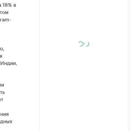
 18% в
этом
gram-
о,
к
 Индии,
ли
ть
ет
ения
одных