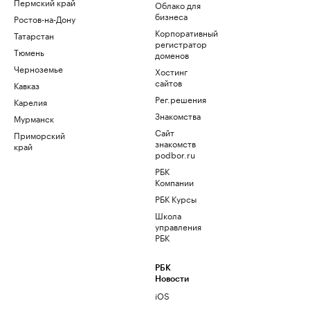
Пермский край
Облако для
бизнеса
Ростов-на-Дону
Корпоративный
Татарстан
регистратор
Тюмень
доменов
Черноземье
Хостинг
сайтов
Кавказ
Рег.решения
Карелия
Знакомства
Мурманск
Сайт
Приморский
знакомств
край
podbor.ru
РБК
Компании
РБК Курсы
Школа
управления
РБК
РБК
Новости
iOS