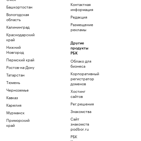
Контактная
Башкортостан
информация
Вологодская
Редакция
область
Размещение
Калининград
рекламы
Краснодарский
край
Другие
Нижний
продукты
Новгород
РБК
Пермский край
Облако для
бизнеса
Ростов-на-Дону
Корпоративный
Татарстан
регистратор
Тюмень
доменов
Черноземье
Хостинг
сайтов
Кавказ
Рег.решения
Карелия
Знакомства
Мурманск
Сайт
Приморский
знакомств
край
podbor.ru
РБК