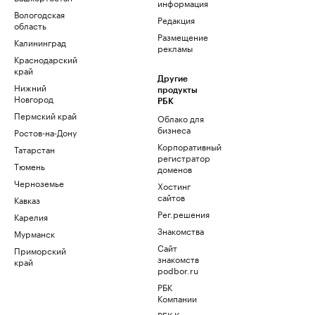
информация
Вологодская
Редакция
область
Размещение
Калининград
рекламы
Краснодарский
край
Другие
Нижний
продукты
Новгород
РБК
Пермский край
Облако для
бизнеса
Ростов-на-Дону
Корпоративный
Татарстан
регистратор
Тюмень
доменов
Черноземье
Хостинг
сайтов
Кавказ
Рег.решения
Карелия
Знакомства
Мурманск
Сайт
Приморский
знакомств
край
podbor.ru
РБК
Компании
РБК Курсы