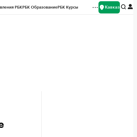
Кавказ
вления РБК
РБК Образование
РБК Курсы
рейтинги
Франшизы
Газета
Спецпроекты СПб
ты
е