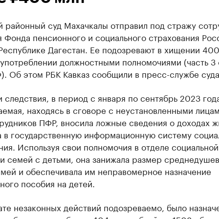
й районный суд Махачкалы отправил под стражу сотр
я Фонда пенсионного и социального страхования Рос
Республике Дагестан. Ее подозревают в хищении 400
оупотреблении должностными полномочиями (часть 3 
). Об этом РБК Кавказ сообщили в пресс-службе суда
 следствия, в период с января по сентябрь 2023 год
емая, находясь в сговоре с неустановленными лицам
рудников ПФР, вносила ложные сведения о доходах ж
а в государственную информационную систему социа
ия. Используя свои полномочия в отделе социальной
и семей с детьми, она занижала размер среднедуше
емей и обеспечивала им неправомерное назначение
ного пособия на детей.
ате незаконных действий подозреваемо, было назнач