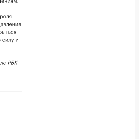
щениям.
преля
давления
рыться
 силу и
ле РБК