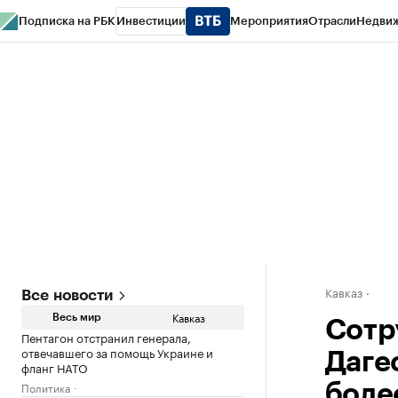
Подписка на РБК
Инвестиции
Мероприятия
Отрасли
Недви
РБК Life
Тренды
Визионеры
Национальные проекты
Город
Стиль
Кр
Конференции СПб
Спецпроекты
Проверка контрагентов
Политика
Кавказ
Все новости
Кавказ
Весь мир
Сотр
Пентагон отстранил генерала,
отвечавшего за помощь Украине и
Даге
фланг НАТО
Политика
боле