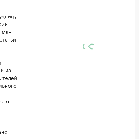
удницу
сии
 млн
статьи
.
а
и из
ителей
льного
вого
ено