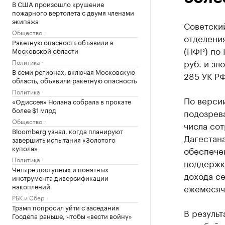
В США произошло крушение
пожарного вертолета с двумя членами
экипажа
Советски
Общество
отделени
Ракетную опасность объявили в
(ПФР) по 
Московской области
руб. и зл
Политика
В семи регионах, включая Московскую
285 УК РФ
область, объявили ракетную опасность
Политика
По версии
«Одиссея» Нолана собрала в прокате
более $1 млрд
подозрева
Общество
числа сот
Bloomberg узнал, когда планируют
Дагестан
завершить испытания «Золотого
купола»
обеспечен
Политика
поддержк
Четыре доступных и понятных
дохода с
инструмента диверсификации
накоплений
ежемесяч
РБК и Сбер
Трамп попросил уйти с заседания
В результ
Госдепа раньше, чтобы «вести войну»