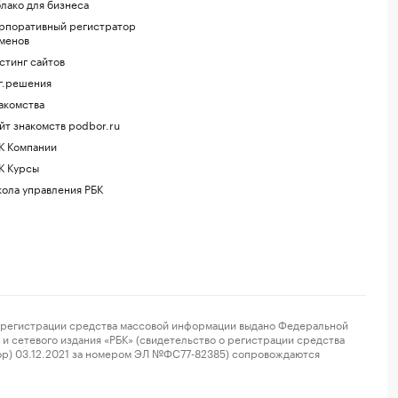
лако для бизнеса
рпоративный регистратор
менов
стинг сайтов
г.решения
акомства
йт знакомств podbor.ru
К Компании
К Курсы
ола управления РБК
регистрации средства массовой информации выдано Федеральной
и сетевого издания «РБК» (свидетельство о регистрации средства
ор) 03.12.2021 за номером ЭЛ №ФС77-82385) сопровождаются