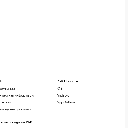
К
РБК Новости
компании
iOS
нтактная информация
Android
дакция
AppGallery
змещение рекламы
угие продукты РБК