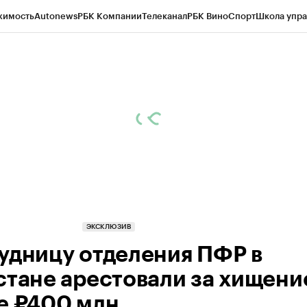
жимость
Autonews
РБК Компании
Телеканал
РБК Вино
Спорт
Школа упра
ипто
РБК Бизнес-среда
Дискуссионный клуб
Исследования
Кредитные 
Экономика
Бизнес
Технологии и медиа
Финансы
Рынок наличной валю
ЭКСКЛЮЗИВ
удницу отделения ПФР в
стане арестовали за хищени
е ₽400 млн