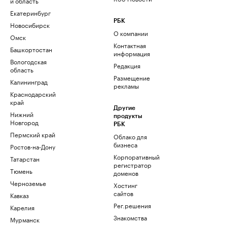
и область
Екатеринбург
РБК
Новосибирск
О компании
Омск
Контактная
Башкортостан
информация
Вологодская
Редакция
область
Размещение
Калининград
рекламы
Краснодарский
край
Другие
Нижний
продукты
Новгород
РБК
Пермский край
Облако для
бизнеса
Ростов-на-Дону
Корпоративный
Татарстан
регистратор
Тюмень
доменов
Черноземье
Хостинг
сайтов
Кавказ
Рег.решения
Карелия
Знакомства
Мурманск