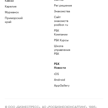
Кавказ
Рег.решения
Карелия
Знакомства
Мурманск
Сайт
Приморский
знакомств
край
podbor.ru
РБК
Компании
РБК Курсы
Школа
управления
РБК
РБК
Новости
iOS
Android
AppGallery
© ООО «БИЗНЕСПРЕСС», АО «РОСБИЗНЕСКОНСАЛТИНГ», 1995–