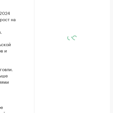
 2024
рост на
.
ьской
в и
говли.
выше
иями
ое