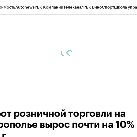
жимость
Autonews
РБК Компании
Телеканал
РБК Вино
Спорт
Школа упра
ипто
РБК Бизнес-среда
Дискуссионный клуб
Исследования
Кредитные 
Экономика
Бизнес
Технологии и медиа
Финансы
Рынок наличной валю
от розничной торговли на
рополье вырос почти на 10% 
г.