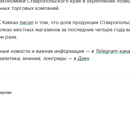
 экономики Ставропольского края и укрепление пози
ьных торговых компаний.
К Кавказ
писал
о том, что доля продукции Ставрополь
олках местных магазинов за последние четыре года 
ри раза.
ные новости и важная информация — в
Telegram-кана
налитика, мнения, лонгриды — в
Дзен
ирова