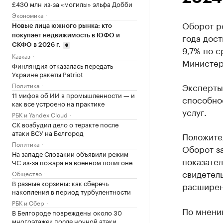
£430 млн из-за «могилы» эльфа Добби
Экономика
Оборот р
Новые лица южного рынка: кто
года дос
покупает недвижимость в ЮФО и
СКФО в 2026 г.
9,7% по с
Кавказ
Министер
Финляндия отказалась передать
Украине ракеты Patriot
Политика
Эксперты
11 мифов об ИИ в промышленности — и
способно
как все устроено на практике
услуг.
РБК и Yandex Cloud
СК возбудил дело о теракте после
атаки ВСУ на Белгород
Положител
Политика
Оборот за
На западе Словакии объявили режим
показател
ЧС из-за пожара на военном полигоне
свидетель
Общество
В разные корзины: как сберечь
расширен
накопления в период турбулентности
РБК и Сбер
По мнени
В Белгороде повреждены около 30
многоэтажек после ночной атаки