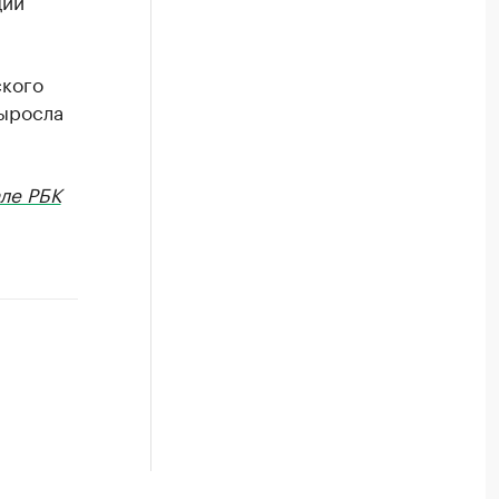
ций
ского
выросла
ле РБК