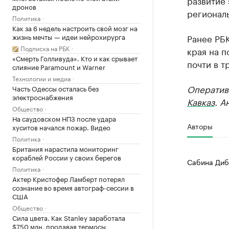
развитие
дронов
регионал
Политика
Как за 6 недель настроить свой мозг на
жизнь мечты — идеи нейрохирурга
Ранее РБ
Подписка на РБК
края на п
«Смерть Голливуда». Кто и как срывает
почти в т
слияние Paramount и Warner
Технологии и медиа
Оператив
Часть Одессы осталась без
электроснабжения
Кавказ
. А
Общество
На саудовском НПЗ после удара
Авторы
хуситов начался пожар. Видео
Политика
Британия нарастила мониторинг
кораблей России у своих берегов
Сабина Диб
Политика
Актер Кристофер Ламберт потерял
сознание во время автограф-сессии в
США
Общество
Сила цвета. Как Stanley заработала
$750 млн, продавая термосы