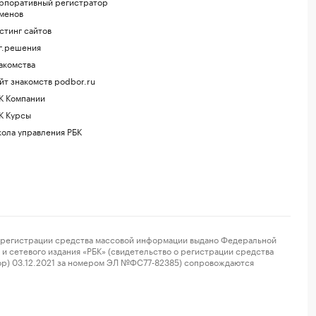
рпоративный регистратор
менов
стинг сайтов
г.решения
акомства
йт знакомств podbor.ru
К Компании
К Курсы
ола управления РБК
регистрации средства массовой информации выдано Федеральной
и сетевого издания «РБК» (свидетельство о регистрации средства
ор) 03.12.2021 за номером ЭЛ №ФС77-82385) сопровождаются