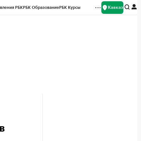
Кавказ
вления РБК
РБК Образование
РБК Курсы
рейтинги
Франшизы
Газета
Спецпроекты СПб
ты
в