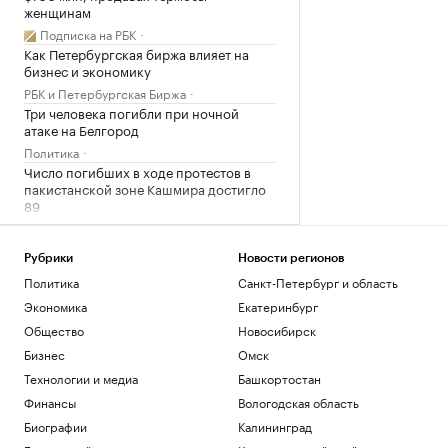
женщинам
Подписка на РБК
Как Петербургская биржа влияет на
бизнес и экономику
РБК и Петербургская Биржа
Три человека погибли при ночной
атаке на Белгород
Политика
Число погибших в ходе протестов в
пакистанской зоне Кашмира достигло
89
Политика
Хуситы атаковали беспилотником НПЗ
Рубрики
Новости регионов
Aramco в Джизане
Политика
Санкт-Петербург и область
Общество
Экономика
Екатеринбург
Загрузить еще
Общество
Новосибирск
Бизнес
Омск
Технологии и медиа
Башкортостан
Финансы
Вологодская область
Биографии
Калининград