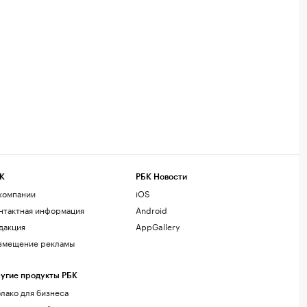
К
РБК Новости
компании
iOS
нтактная информация
Android
дакция
AppGallery
змещение рекламы
угие продукты РБК
лако для бизнеса