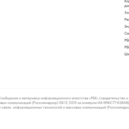
Ко
до
Хо
Ре
Зн
Са
РБ
РБ
Шк
ения и материалы информационного агентства «РБК» (свидетельство о 
овых коммуникаций (Роскомнадзор) 09.12.2015 за номером ИА №ФС77-63848) 
 связи, информационных технологий и массовых коммуникаций (Роскомнадз