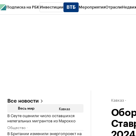
Подписка на РБК
Инвестиции
Мероприятия
Отрасли
Недви
РБК Life
Тренды
Визионеры
Национальные проекты
Город
Стиль
Кр
Конференции СПб
Спецпроекты
Проверка контрагентов
Политика
Кавказ
Все новости
Кавказ
Весь мир
Обор
В Сеуте оценили число оставшихся
нелегальных мигрантов из Марокко
Став
Общество
В Британии изменили энергопроект на
2024 