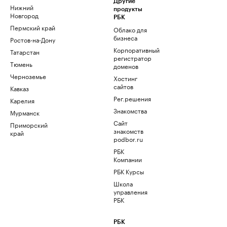
Другие
Нижний
продукты
Новгород
РБК
Пермский край
Облако для
бизнеса
Ростов-на-Дону
Корпоративный
Татарстан
регистратор
Тюмень
доменов
Черноземье
Хостинг
сайтов
Кавказ
Рег.решения
Карелия
Знакомства
Мурманск
Сайт
Приморский
знакомств
край
podbor.ru
РБК
Компании
РБК Курсы
Школа
управления
РБК
РБК