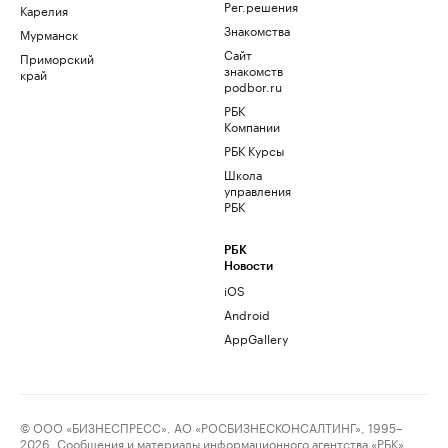
Рег.решения
Карелия
Знакомства
Мурманск
Сайт
Приморский
знакомств
край
podbor.ru
РБК
Компании
РБК Курсы
Школа
управления
РБК
РБК
Новости
iOS
Android
AppGallery
© ООО «БИЗНЕСПРЕСС», АО «РОСБИЗНЕСКОНСАЛТИНГ», 1995–
2026. Сообщения и материалы информационного агентства «РБК»