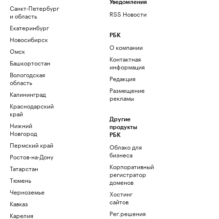
Уведомления
Санкт-Петербург
RSS Новости
и область
Екатеринбург
РБК
Новосибирск
О компании
Омск
Контактная
Башкортостан
информация
Вологодская
Редакция
область
Размещение
Калининград
рекламы
Краснодарский
край
Другие
Нижний
продукты
Новгород
РБК
Пермский край
Облако для
бизнеса
Ростов-на-Дону
Корпоративный
Татарстан
регистратор
Тюмень
доменов
Черноземье
Хостинг
сайтов
Кавказ
Рег.решения
Карелия