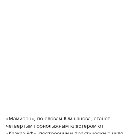
«Мамисон», по словам Юмшанова, станет
четвертым горнолыжным кластером от
«Кавказ.РФ», построенным практически с нуля,