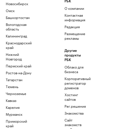
РБК
Новосибирск
О компании
Омск
Контактная
Башкортостан
информация
Вологодская
Редакция
область
Размещение
Калининград
рекламы
Краснодарский
край
Другие
Нижний
продукты
Новгород
РБК
Пермский край
Облако для
бизнеса
Ростов-на-Дону
Корпоративный
Татарстан
регистратор
Тюмень
доменов
Черноземье
Хостинг
сайтов
Кавказ
Рег.решения
Карелия
Знакомства
Мурманск
Сайт
Приморский
знакомств
край
podbor.ru