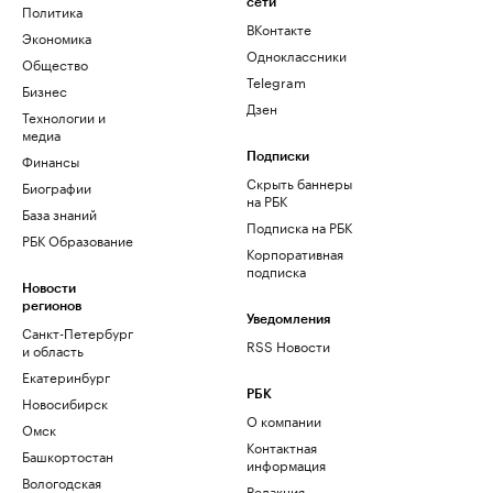
сети
Политика
ВКонтакте
Экономика
Одноклассники
Общество
Telegram
Бизнес
Дзен
Технологии и
медиа
Финансы
Подписки
Скрыть баннеры
Биографии
на РБК
База знаний
Подписка на РБК
РБК Образование
Корпоративная
подписка
Новости
регионов
Уведомления
Санкт-Петербург
RSS Новости
и область
Екатеринбург
РБК
Новосибирск
О компании
Омск
Контактная
Башкортостан
информация
Вологодская
Редакция