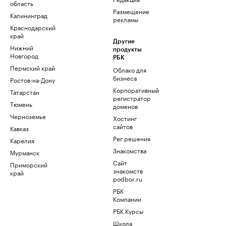
область
Размещение
Калининград
рекламы
Краснодарский
край
Другие
Нижний
продукты
Новгород
РБК
Пермский край
Облако для
бизнеса
Ростов-на-Дону
Корпоративный
Татарстан
регистратор
Тюмень
доменов
Черноземье
Хостинг
сайтов
Кавказ
Рег.решения
Карелия
Знакомства
Мурманск
Сайт
Приморский
знакомств
край
podbor.ru
РБК
Компании
РБК Курсы
Школа